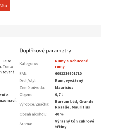
šíku
Doplňkové parametry
. Je to
Rumy a ochucené
Kategorie
:
i. Tento
rumy
imitovaná
EAN
:
6091316901710
Druh/styl
:
Rum, vyvážený
Země původu
:
Mauricius
Objem
:
0,7 l
Barrum Ltd, Grande
Výrobce/Značka
:
Rosalie, Mauritius
Obsah alkoholu
:
40 %
Výrazný tón cukrové
Aroma
:
třtiny