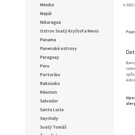
Mexiko
Měrná
4 085,5
cena:
Nepál
Nikaragua
Ostrov Svatý Kryštof a Nevis
Popi
Panama
Panenské ostrovy
Det
Paraguay
Barr
Peru
velmi
Portoriko
způs
edic
Rakousko
Réunion
Salvador
Santa Lucia
Seychely
Svatý Tomáš