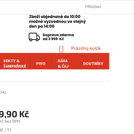
Přihlášení
NÁKUPNÍ
Prázdný košík
KOŠÍK
SEKTY &
KÁVA
PIVO
DOUTNÍKY
POCHUTI
ŠAMPAŇSKÉ
& ČAJ
341
9,90 Kč
 Kč bez DPH
č / 1 l