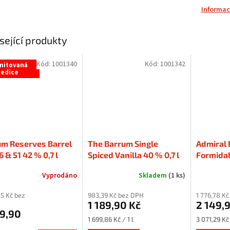
Informac
sející produkty
Kód:
1001340
Kód:
1001342
mitovaná
edice
um Reserves Barrel
The Barrum Single
Admiral
6 & 51 42 % 0,7 l
Spiced Vanilla 40 % 0,7 l
Formidab
Vyprodáno
Skladem
(1 ks)
55 Kč bez
983,39 Kč bez DPH
1 776,78 K
1 189,90 Kč
2 149,
59,90
Měrná
Měrná
1 699,86 Kč / 1 l
3 071,29 Kč 
cena:
cena: