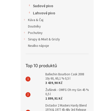
Sudové pivo
Lahvové pivo
Káva & Čaj
Doutníky
Pochutiny
Sirupy & Mixit & Grizly
Nealko nápoje
Top 10 produktů
Ballechin Bourbon Cask 2008
10y 60, 60,1 % 0,5 l
3 439,90 Kč
Žufánek - OMFG Oh my Gin 45 %
0,5 l
1 899,91 Kč
Dictador 2 Masters Hardy Blend
1974 & 1977 45-48y 3rd Release