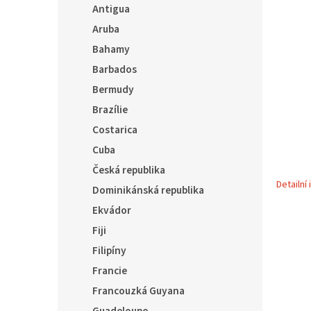
5
í
Antigua
hvězdič
p
Aruba
a
Bahamy
n
e
Barbados
l
Bermudy
Brazílie
Costarica
Cuba
Česká republika
Detailní
Dominikánská republika
Ekvádor
Fiji
Filipíny
Francie
Francouzká Guyana