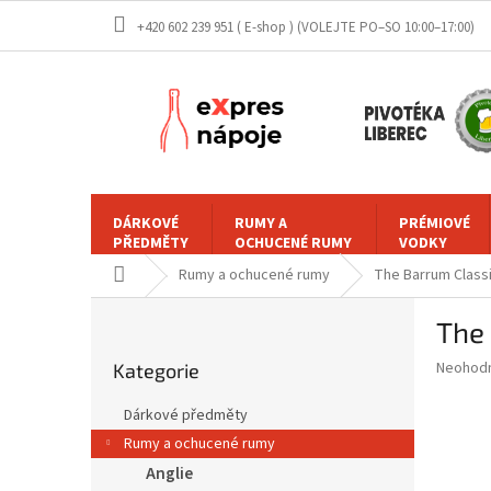
Přejít
+420 602 239 951 ( E-shop )
na
obsah
DÁRKOVÉ
RUMY A
PRÉMIOVÉ
PŘEDMĚTY
OCHUCENÉ RUMY
VODKY
Domů
Rumy a ochucené rumy
The Barrum Classi
P
The 
o
Přeskočit
s
Průměr
Neohod
Kategorie
kategorie
t
hodnoce
r
produkt
Dárkové předměty
a
je
Rumy a ochucené rumy
0,0
n
z
Anglie
n