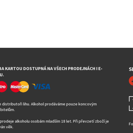
BA KARTOU DOSTUPNÁ NA VŠECH PRODEJNÁCH I E-
S
U.
 distributoři lihu. Alkohol prodáváme pouze koncovým
bitelům.
prodeje alkoholu osobám mladším 18 let. Při převzetí zboží je
Fo
án věk.