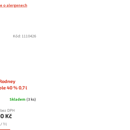
e o alergenech
Kód:
1110426
 Rodney
le 40 % 0,7 l
Skladem
(3 ks)
č bez DPH
90 Kč
/ 1 l