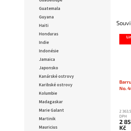
Guadeloupe
Guatemala
Guyana
Souvi
Haiti
Honduras
Li
Indie
Indonésie
Jamaica
Japonsko
Kanárské ostrovy
Barr
Karibské ostrovy
No. 4
Kolumbie
Madagaskar
Marie Galant
2 363,
DPH
Martinik
2 8
Kč
Mauricius