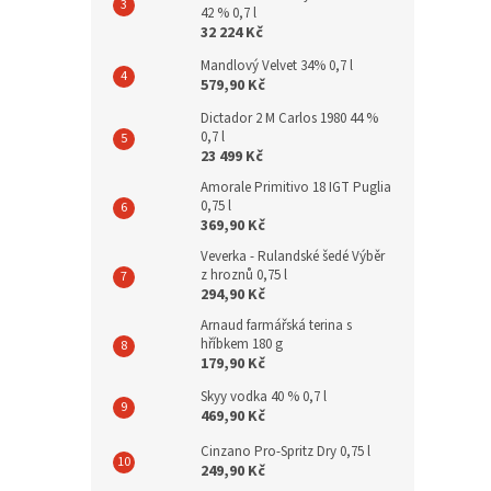
42 % 0,7 l
32 224 Kč
Mandlový Velvet 34% 0,7 l
579,90 Kč
Dictador 2 M Carlos 1980 44 %
0,7 l
23 499 Kč
Amorale Primitivo 18 IGT Puglia
0,75 l
369,90 Kč
Veverka - Rulandské šedé Výběr
z hroznů 0,75 l
294,90 Kč
Arnaud farmářská terina s
hříbkem 180 g
179,90 Kč
Skyy vodka 40 % 0,7 l
469,90 Kč
Cinzano Pro-Spritz Dry 0,75 l
249,90 Kč