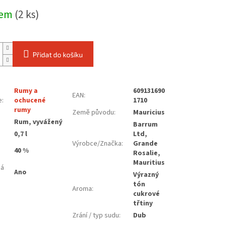
dem
(2 ks)
Přidat do košíku
Rumy a
609131690
EAN
:
e
:
ochucené
1710
rumy
Země původu
:
Mauricius
:
Rum, vyvážený
Barrum
0,7 l
Ltd,
Výrobce/Značka
:
Grande
40 %
Rosalie,
Mauritius
ná
Ano
Výrazný
tón
Aroma
:
cukrové
třtiny
Zrání / typ sudu
:
Dub