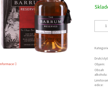
cena:
ek.
Skla
Kategori
Druh/styl
 informace
Objem
:
Obsah
alkoholu
:
Limitova
edice
: