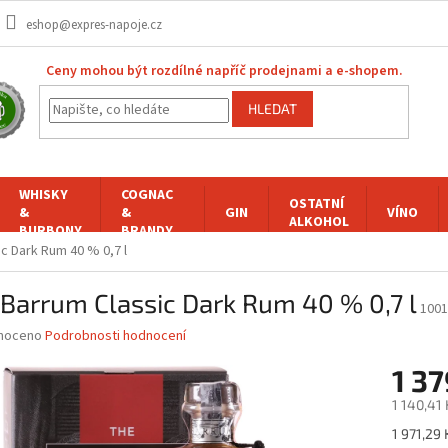
eshop@expres-napoje.cz
Ceny mohou být rozdílné napříč prodejnami a e-shopem.
HLEDAT
WHISKY
COGNAC
OSTATNÍ
&
&
GIN
VÍNO
ALKOHOL
BURBONY
BRANDY
c Dark Rum 40 % 0,7 l
Barrum Classic Dark Rum 40 % 0,7 l
1001
né
noceno
Podrobnosti hodnocení
ní
1 37
u
1 140,41
Měrná
1 971,29 K