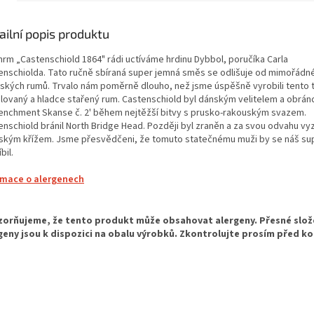
ailní popis produktu
mrm „Castenschiold 1864" rádi uctíváme hrdinu Dybbol, poručíka Carla
enschiolda.
Tato ručně sbíraná super jemná směs se odlišuje od mimořádn
bských rumů. Trvalo nám poměrně dlouho, než jsme úspěšně vyrobili tento 
ilovaný a hladce stařený rum.
Castenschiold byl dánským velitelem a obrá
renchment Skanse č. 2' během nejtěžší bitvy s prusko-rakouským svazem.
enschiold bránil North Bridge Head. Později byl zraněn a za svou odvahu 
řským křížem. Jsme přesvědčeni, že tomuto statečnému muži by
se náš su
bil.
rmace o alergenech