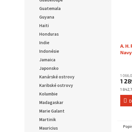
Guadeloupe
Guatemala
Guyana
Haiti
Honduras
Indie
A. H.
Indonésie
Navy 
Jamaica
Japonsko
1 066,
Kanárské ostrovy
1 28
Karibské ostrovy
Měrná
1 842,7
Kolumbie
cena:
D
Madagaskar
Marie Galant
Martinik
Popi
Mauricius