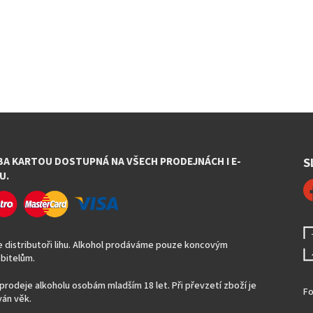
BA KARTOU DOSTUPNÁ NA VŠECH PRODEJNÁCH I E-
S
U.
 distributoři lihu. Alkohol prodáváme pouze koncovým
bitelům.
prodeje alkoholu osobám mladším 18 let. Při převzetí zboží je
Fo
án věk.