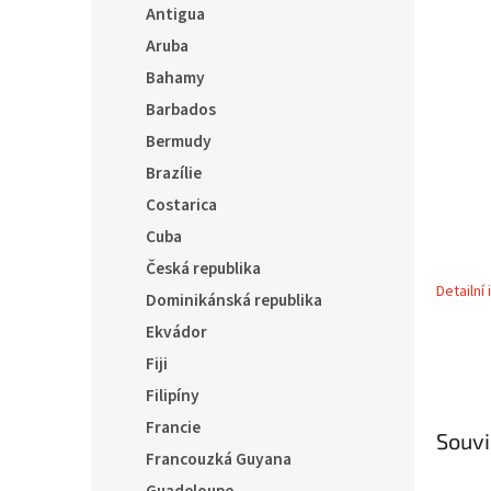
5
í
Antigua
hvězdič
p
Aruba
a
Bahamy
n
e
Barbados
l
Bermudy
Brazílie
Costarica
Cuba
Česká republika
Detailní
Dominikánská republika
Ekvádor
Fiji
Filipíny
Francie
Souvi
Francouzká Guyana