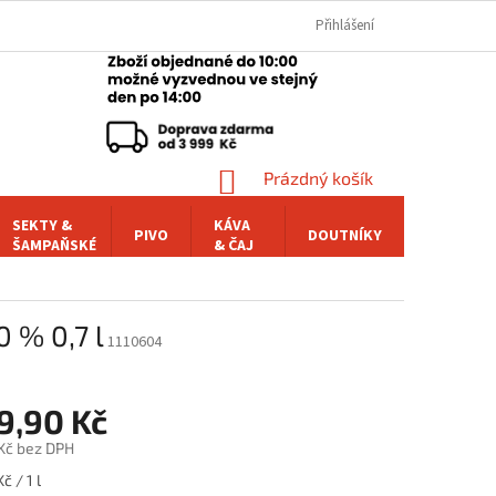
Přihlášení
NÁKUPNÍ
Prázdný košík
KOŠÍK
SEKTY &
KÁVA
PIVO
DOUTNÍKY
POCHUTI
ŠAMPAŇSKÉ
& ČAJ
 % 0,7 l
1110604
9,90 Kč
 Kč bez DPH
č / 1 l