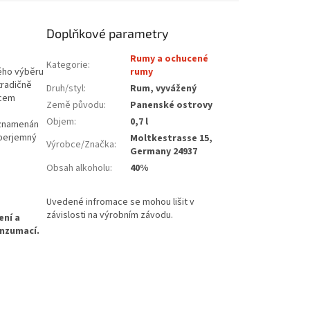
Doplňkové parametry
Rumy a ochucené
Kategorie
:
ého výběru
rumy
tradičně
Druh/styl
:
Rum, vyvážený
ncem
Země původu
:
Panenské ostrovy
Objem
:
0,7 l
vyznamenán
perjemný
Moltkestrasse 15,
Výrobce/Značka
:
Germany 24937
Obsah alkoholu
:
40%