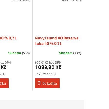
Kód:
1110652
Kód:
1110654
0 % 0,7 l
Navy Island XO Reserve
tuba 40 % 0,7 l
Skladem
(5 ks)
Skladem
(1 ks)
bez DPH
909,01 Kč bez DPH
 Kč
1 099,90 Kč
Měrná
/ 1 l
1 571,29 Kč / 1 l
cena:
šíku
Do košíku