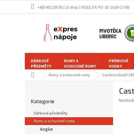
Přejít
+420 602 239 951 ( E-shop )
na
obsah
DÁRKOVÉ
RUMY A
PRÉMIOVÉ
PŘEDMĚTY
OCHUCENÉ RUMY
VODKY
Domů
Rumy a ochucené rumy
Castenschiold 186
P
Cast
o
Přeskočit
s
Průměr
Neohod
Kategorie
kategorie
t
hodnoce
r
produkt
Dárkové předměty
a
je
Rumy a ochucené rumy
0,0
n
z
Anglie
n