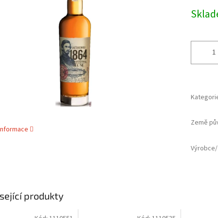
cena:
ek.
Skla
Kategori
Země pů
 informace
Výrobce/
sející produkty