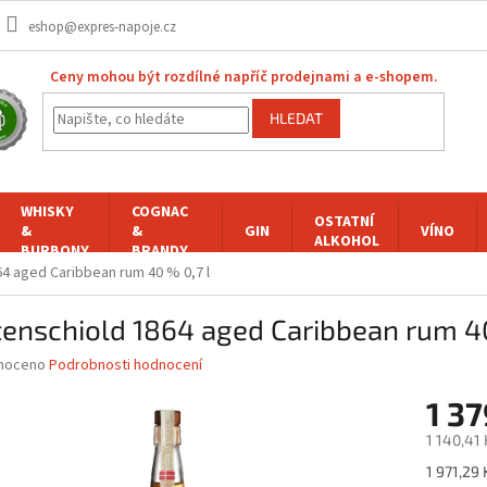
eshop@expres-napoje.cz
Ceny mohou být rozdílné napříč prodejnami a e-shopem.
HLEDAT
WHISKY
COGNAC
OSTATNÍ
&
&
GIN
VÍNO
ALKOHOL
BURBONY
BRANDY
4 aged Caribbean rum 40 % 0,7 l
enschiold 1864 aged Caribbean rum 40
né
noceno
Podrobnosti hodnocení
ní
1 37
u
1 140,41
Měrná
1 971,29 K