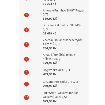
32 224 Kč
Amorale Primitivo 18 IGT Puglia
0,75 l
369,90 Kč
Dictador 2 M Carlos 1980 44 %
0,7 l
23 499 Kč
Veverka - Rulandské šedé Výběr
z hroznů 0,75 l
294,90 Kč
Arnaud farmářská terina s
hříbkem 180 g
179,90 Kč
Skyy vodka 40 % 0,7 l
469,90 Kč
Cinzano Pro-Spritz Dry 0,75 l
249,90 Kč
Fruit Spirit - Williams (hruška
Williams) 48 % 0,5 l
979,90 Kč