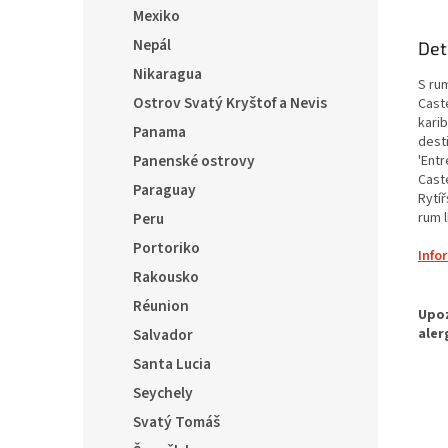
Mexiko
Nepál
Det
Nikaragua
S ru
Ostrov Svatý Kryštof a Nevis
Cast
kari
Panama
dest
Panenské ostrovy
'Ent
Cast
Paraguay
Rytí
rum lí
Peru
Portoriko
Info
Rakousko
Réunion
Salvador
Santa Lucia
Seychely
Svatý Tomáš