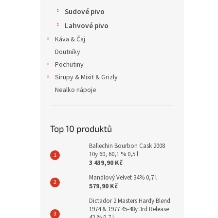
Sudové pivo
Lahvové pivo
Káva & Čaj
Doutníky
Pochutiny
Sirupy & Mixit & Grizly
Nealko nápoje
Top 10 produktů
Ballechin Bourbon Cask 2008
10y 60, 60,1 % 0,5 l
3 439,90 Kč
Mandlový Velvet 34% 0,7 l
579,90 Kč
Dictador 2 Masters Hardy Blend
1974 & 1977 45-48y 3rd Release
42 % 0,7 l