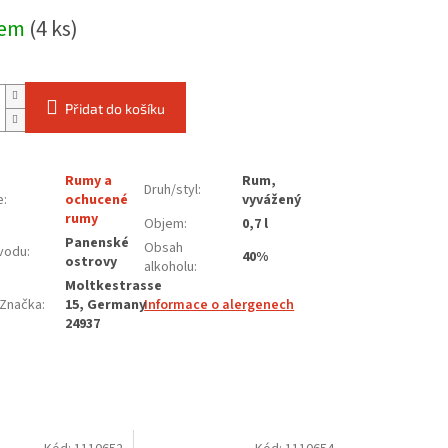
dem
(4 ks)
Přidat do košíku
Rumy a
Rum,
Druh/styl
:
e
:
ochucené
vyvážený
rumy
Objem
:
0,7 l
Panenské
Obsah
vodu
:
40%
ostrovy
alkoholu
:
Moltkestrasse
Značka
:
15, Germany
Informace o alergenech
24937