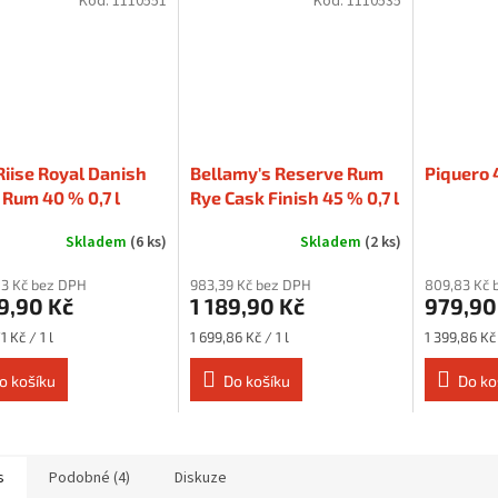
Kód:
1110551
Kód:
1110535
 Riise Royal Danish
Bellamy's Reserve Rum
Piquero 4
Rum 40 % 0,7 l
Rye Cask Finish 45 % 0,7 l
Skladem
(6 ks)
Skladem
(2 ks)
03 Kč bez DPH
983,39 Kč bez DPH
809,83 Kč 
9,90 Kč
1 189,90 Kč
979,90
Měrná
Měrná
1 Kč / 1 l
1 699,86 Kč / 1 l
1 399,86 Kč 
cena:
cena:
o košíku
Do košíku
Do ko
s
Podobné (4)
Diskuze