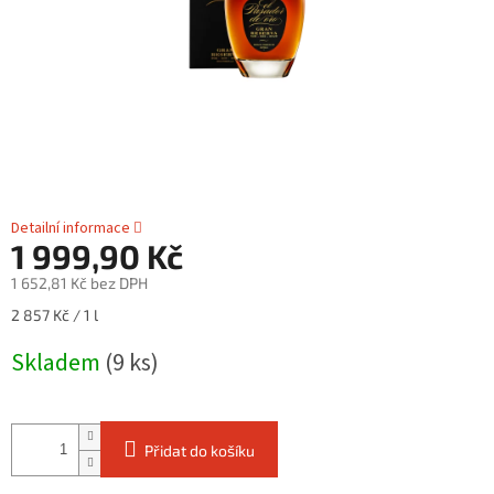
Detailní informace
1 999,90 Kč
1 652,81 Kč bez DPH
Měrná
2 857 Kč / 1 l
cena:
Skladem
(9 ks)
Přidat do košíku