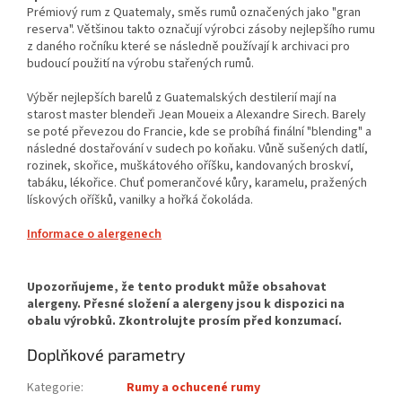
Prémiový rum z Quatemaly, směs rumů označených jako "gran
reserva". Většinou takto označují výrobci zásoby nejlepšího rumu
z daného ročníku které se následně používají k archivaci pro
budoucí použití na výrobu stařených rumů.
Výběr nejlepších barelů z Guatemalských destilerií mají na
starost master blendeři Jean Moueix a Alexandre Sirech. Barely
se poté převezou do Francie, kde se probíhá finální "blending" a
následné dostařování v sudech po koňaku. Vůně sušených datlí,
rozinek, skořice, muškátového oříšku, kandovaných broskví,
tabáku, lékořice. Chuť pomerančové kůry, karamelu, pražených
lískových oříšků, vanilky a hořká čokoláda.
Informace o alergenech
Doplňkové parametry
Kategorie
:
Rumy a ochucené rumy