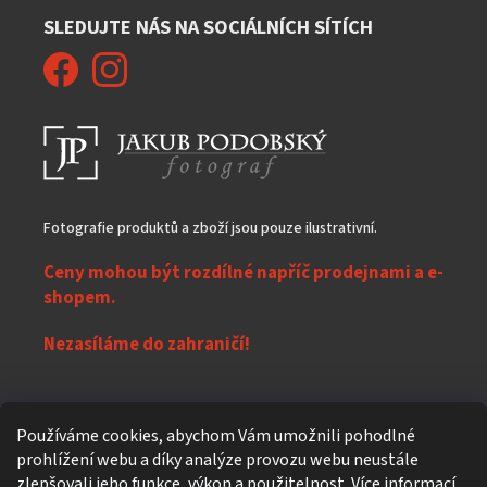
SLEDUJTE NÁS NA SOCIÁLNÍCH SÍTÍCH
Fotografie produktů a zboží jsou pouze ilustrativní.
Ceny mohou být rozdílné napříč prodejnami a e-
shopem.
Nezasíláme do zahraničí!
Z
Používáme cookies, abychom Vám umožnili pohodlné
á
prohlížení webu a díky analýze provozu webu neustále
Vytvořil Shoptet
p
zlepšovali jeho funkce, výkon a použitelnost.
Více informací