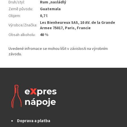
Druh/styl
:
Rum ,nasládlý
Země původu
:
Guatemala
Objem
:
0,7 l
Les Bienheureux SAS, 10 AV. de la Grande
Výrobce/Značka
:
Armee 75017, Paris, Francie
Obsah alkoholu
:
40 %
Doprava a platba