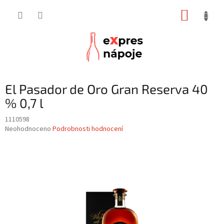
Přejít
NÁKUP
na
obsah
KOŠÍK
El Pasador de Oro Gran Reserva 40
% 0,7 l
1110598
Průměrné
Neohodnoceno
Podrobnosti hodnocení
hodnocení
produktu
je
0,0
z
5
hvězdiček.