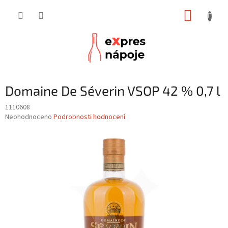
Přejít
NÁKUP
na
obsah
KOŠÍK
Domaine De Séverin VSOP 42 % 0,7 l
1110608
Průměrné
Neohodnoceno
Podrobnosti hodnocení
hodnocení
produktu
je
0,0
z
5
hvězdiček.