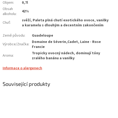
Objem
:
0,7l
Obsah
42%
alkoholu
:
svěží, Paleta plná chutí exotického ovoce, vanilky
Chuť
:
a karamelu s dlouhým a decentním zakončením
Země původu
:
Guadeloupe
Domaine de Séverin,Cadet, Laine - Rose
Výrobce/Značka
:
Francie
Tropicky ovocný nádech, dominují tóny
Aroma
:
zralého banánu a vanilky
Informace o alergenech
Související produkty