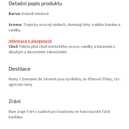
Detailní popis produktu
Barva:
Krásně medová
Aroma:
Tropicky ovocný nádech, dominují tóny zralého banánu a
vanilky
Informace o alergenech
Chuť:
Paleta plná chutí exotického ovoce, vanilky a karamelu s
dlouhým a decentním zakončením
Destilace
Rumy v Domaine de Séverin jsou vyráběny ze třtinové šťávy, tzv.
agricole rumy.
Zrání
Rum zraje 5 let v sudech po bourbonu ve francouzské části
karibiku.