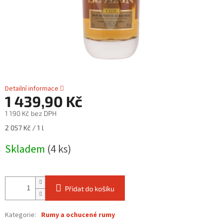
Detailní informace
1 439,90 Kč
1 190 Kč bez DPH
Měrná
2 057 Kč / 1 l
cena:
Skladem
(4 ks)
Přidat do košíku
Kategorie
:
Rumy a ochucené rumy