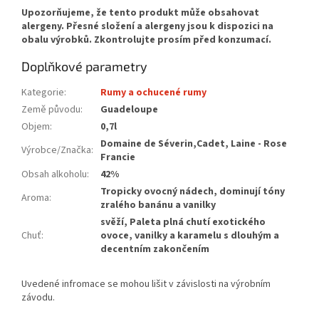
Doplňkové parametry
Kategorie
:
Rumy a ochucené rumy
Země původu
:
Guadeloupe
Objem
:
0,7l
Domaine de Séverin,Cadet, Laine - Rose
Výrobce/Značka
:
Francie
Obsah alkoholu
:
42%
Tropicky ovocný nádech, dominují tóny
Aroma
:
zralého banánu a vanilky
svěží, Paleta plná chutí exotického
Chuť
:
ovoce, vanilky a karamelu s dlouhým a
decentním zakončením