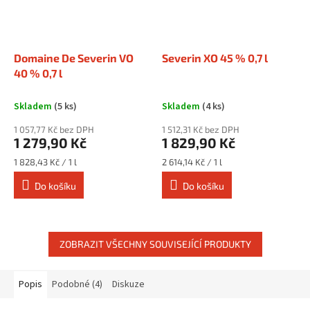
Domaine De Severin VO
Severin XO 45 % 0,7 l
40 % 0,7 l
Skladem
(5 ks)
Skladem
(4 ks)
1 057,77 Kč bez DPH
1 512,31 Kč bez DPH
1 279,90 Kč
1 829,90 Kč
Měrná
Měrná
1 828,43 Kč / 1 l
2 614,14 Kč / 1 l
cena:
cena:
Do košíku
Do košíku
ZOBRAZIT VŠECHNY SOUVISEJÍCÍ PRODUKTY
Popis
Podobné (4)
Diskuze