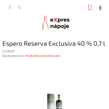
Přejít
NÁKUP
na
obsah
KOŠÍK
Espero Reserva Exclusiva 40 % 0,7 l
1110020
Průměrné
Neohodnoceno
Podrobnosti hodnocení
hodnocení
produktu
je
0,0
z
5
hvězdiček.