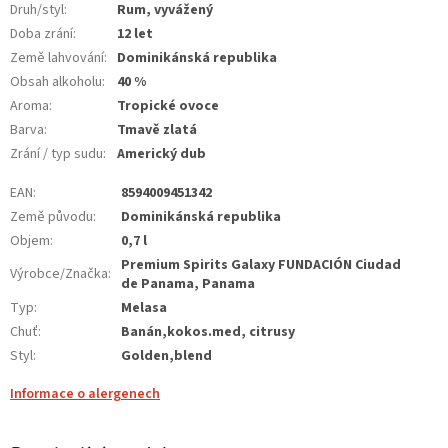
Druh/styl
:
Rum, vyvážený
Doba zrání
:
12 let
Země lahvování
:
Dominikánská republika
Obsah alkoholu
:
40 %
Aroma
:
Tropické ovoce
Barva
:
Tmavě zlatá
Zrání / typ sudu
:
Americký dub
EAN
:
8594009451342
Země původu
:
Dominikánská republika
Objem
:
0,7 l
Premium Spirits Galaxy FUNDACIÓN Ciudad
Výrobce/Značka
:
de Panama, Panama
Typ
:
Melasa
Chuť
:
Banán,kokos.med, citrusy
Styl
:
Golden,blend
Informace o alergenech