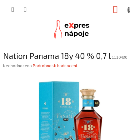
Přejít
NÁKUP
na
obsah
KOŠÍK
Nation Panama 18y 40 % 0,7 l
1110430
Průměrné
Neohodnoceno
Podrobnosti hodnocení
hodnocení
produktu
je
0,0
z
5
hvězdiček.