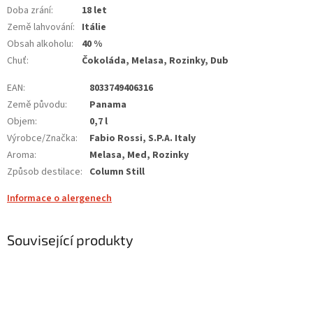
Doba zrání
:
18 let
Země lahvování
:
Itálie
Obsah alkoholu
:
40 %
Chuť
:
Čokoláda, Melasa, Rozinky, Dub
EAN
:
8033749406316
Země původu
:
Panama
Objem
:
0,7 l
Výrobce/Značka
:
Fabio Rossi, S.P.A. Italy
Aroma
:
Melasa, Med, Rozinky
Způsob destilace
:
Column Still
Informace o alergenech
Související produkty