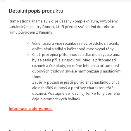
Detailní popis produktu
Rum Nation Panama 18 Y.o. je úžasný komplexní rum, vytvořený
kubánskými mistry Roneri, kteří předali své umění do tohoto
rumu původem z Panamy.
Vůně: težší a více rozinková než předchozí ročník,
opět velmi sladká s kaštanově-medovými tóny.
Chuť: je zřejmá přítomnost sladké melasy, ale aniž
by se stala příliš sirupovitou. Víno, s přítomností
rozinek a čokolády, nicméně lehounká přítomnost
dubových tříslovin skvěle harmonizuje s nasládlými
tóny.
Závěr: v pozadí je ještě pořád znát nasládlou chuť,
ale nahořklý dubový a pepřový charakter ještě
doznívá. Postupně se rozvinují lehké tóny černého
čaje a aromatických bylinek.
Informace o alergenech