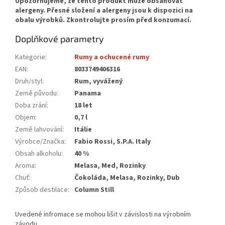
Doplňkové parametry
Kategorie
:
Rumy a ochucené rumy
EAN
:
8033749406316
Druh/styl
:
Rum, vyvážený
Země původu
:
Panama
Doba zrání
:
18 let
Objem
:
0,7 l
Země lahvování
:
Itálie
Výrobce/Značka
:
Fabio Rossi, S.P.A. Italy
Obsah alkoholu
:
40 %
Aroma
:
Melasa, Med, Rozinky
Chuť
:
Čokoláda, Melasa, Rozinky, Dub
Způsob destilace
:
Column Still