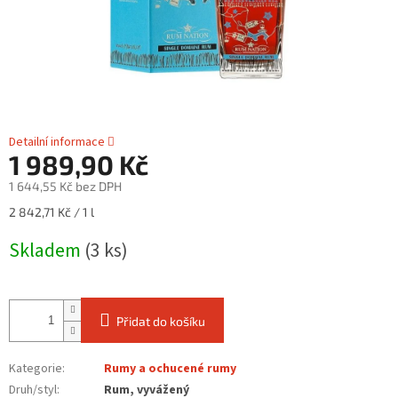
Detailní informace
1 989,90 Kč
1 644,55 Kč bez DPH
Měrná
2 842,71 Kč / 1 l
cena:
Skladem
(3 ks)
Přidat do košíku
Kategorie
:
Rumy a ochucené rumy
Druh/styl
:
Rum, vyvážený