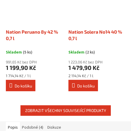
Nation Peruano 8y 42 %
Nation Solera No14 40 %
0,7 l
0,7 l
Skladem
(5 ks)
Skladem
(2 ks)
991,65 Kč bez DPH
1 223,06 Kč bez DPH
1 199,90 Kč
1 479,90 Kč
Měrná
Měrná
1 714,14 Kč / 1 l
2 114,14 Kč / 1 l
cena:
cena:
Do košíku
Do košíku
ZOBRAZIT VŠECHNY SOUVISEJÍCÍ PRODUKTY
Popis
Podobné (4)
Diskuze