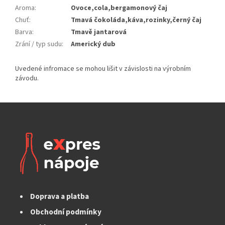
Aroma
:
Ovoce,cola,bergamonový čaj
Chuť
:
Tmavá čokoláda,káva,rozinky,černý čaj
Barva
:
Tmavě jantarová
Zrání / typ sudu
:
Americký dub
Doprava a platba
Obchodní podmínky