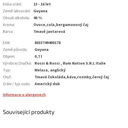
Doba zrání
:
13 - 16 let
Země lahvování
:
Guyana
Obsah alkoholu
:
40 %
Aroma
:
Ovoce,cola,bergamonový čaj
Barva
:
Tmavě jantarová
EAN
:
8033749400178
Země původu
:
Guyana
Objem
:
0,7 l
Výrobce/Značka
:
Rossi & Rossi , Rum Nation S.R.L Italie
Typ
:
Melasa, anglický
Chuť
:
Tmavá čokoláda,káva,rozinky,černý čaj
Zrání / typ sudu
:
Americký dub
Informace o alergenech
Související produkty