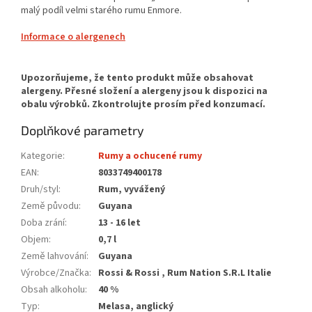
malý podíl velmi starého rumu Enmore.
Informace o alergenech
Doplňkové parametry
Kategorie
:
Rumy a ochucené rumy
EAN
:
8033749400178
Druh/styl
:
Rum, vyvážený
Země původu
:
Guyana
Doba zrání
:
13 - 16 let
Objem
:
0,7 l
Země lahvování
:
Guyana
Výrobce/Značka
:
Rossi & Rossi , Rum Nation S.R.L Italie
Obsah alkoholu
:
40 %
Typ
:
Melasa, anglický