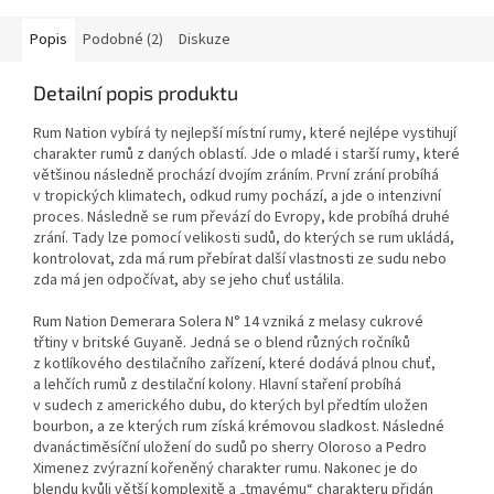
Popis
Podobné (2)
Diskuze
Detailní popis produktu
Rum Nation vybírá ty nejlepší místní rumy, které nejlépe vystihují
charakter rumů z daných oblastí. Jde o mladé i starší rumy, které
většinou následně prochází dvojím zráním. První zrání probíhá
v tropických klimatech, odkud rumy pochází, a jde o intenzivní
proces. Následně se rum převází do Evropy, kde probíhá druhé
zrání. Tady lze pomocí velikosti sudů, do kterých se rum ukládá,
kontrolovat, zda má rum přebírat další vlastnosti ze sudu nebo
zda má jen odpočívat, aby se jeho chuť ustálila.
Rum Nation Demerara Solera N° 14 vzniká z melasy cukrové
třtiny v britské Guyaně. Jedná se o blend různých ročníků
z kotlíkového destilačního zařízení, které dodává plnou chuť,
a lehčích rumů z destilační kolony. Hlavní staření probíhá
v sudech z amerického dubu, do kterých byl předtím uložen
bourbon, a ze kterých rum získá krémovou sladkost. Následné
dvanáctiměsíční uložení do sudů po sherry Oloroso a Pedro
Ximenez zvýrazní kořeněný charakter rumu. Nakonec je do
blendu kvůli větší komplexitě a „tmavému“ charakteru přidán