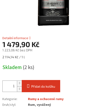
Detailní informace
1 479,90 Kč
1 223,06 Kč bez DPH
Měrná
2 114,14 Kč / 1 l
cena:
Skladem
(2 ks)
Přidat do košíku
Kategorie
:
Rumy a ochucené rumy
Druh/styl
:
Rum, vyvážený