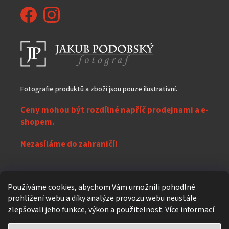
Fotografie produktů a zboží jsou pouze ilustrativní.
Ceny mohou být rozdílné napříč prodejnami a e-
shopem.
Nezasíláme do zahraničí!
Z
Používáme cookies, abychom Vám umožnili pohodlné
á
prohlížení webu a díky analýze provozu webu neustále
Vytvořil Shoptet
p
zlepšovali jeho funkce, výkon a použitelnost.
Více informací
a