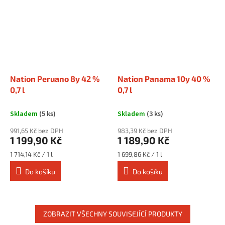
Nation Peruano 8y 42 %
Nation Panama 10y 40 %
0,7 l
0,7 l
Skladem
(5 ks)
Skladem
(3 ks)
991,65 Kč bez DPH
983,39 Kč bez DPH
1 199,90 Kč
1 189,90 Kč
Měrná
Měrná
1 714,14 Kč / 1 l
1 699,86 Kč / 1 l
cena:
cena:
Do košíku
Do košíku
ZOBRAZIT VŠECHNY SOUVISEJÍCÍ PRODUKTY