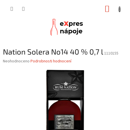
Přejít
NÁKUP
na
obsah
KOŠÍK
Nation Solera No14 40 % 0,7 l
1110155
Průměrné
Neohodnoceno
Podrobnosti hodnocení
hodnocení
produktu
je
0,0
z
5
hvězdiček.