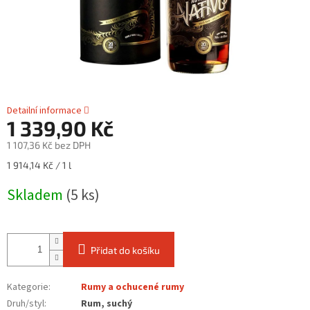
Detailní informace
1 339,90 Kč
1 107,36 Kč bez DPH
Měrná
1 914,14 Kč / 1 l
cena:
Skladem
(5 ks)
Přidat do košíku
Kategorie
:
Rumy a ochucené rumy
Druh/styl
:
Rum, suchý