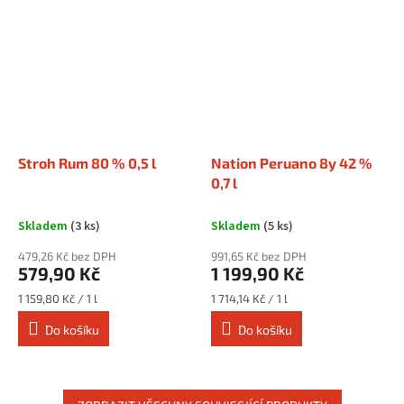
Stroh Rum 80 % 0,5 l
Nation Peruano 8y 42 %
0,7 l
Skladem
(3 ks)
Skladem
(5 ks)
479,26 Kč bez DPH
991,65 Kč bez DPH
579,90 Kč
1 199,90 Kč
Měrná
Měrná
1 159,80 Kč / 1 l
1 714,14 Kč / 1 l
cena:
cena:
Do košíku
Do košíku