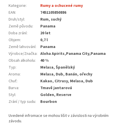
Kategorie
:
Rumy a ochucené rumy
EAN
:
7451105850886
Druh/styl
:
Rum, suchý
Země původu
:
Panama
Doba zrání
:
20 let
Objem
:
0,7 l
Země lahvování
:
Panama
Výrobce/Značka
:
Aloha Apirits,Panama City,Panama
Obsah alkoholu
:
40 %
Typ
:
Melasa, Španělský
Aroma
:
Melasa, Dub, Banán, ořechy
Chuť
:
Kakao, Citrusy, Melasa, Dub
Barva
:
Tmavě jantarová
Styl
:
Golden, Reserve
Zrání / typ sudu
:
Bourbon