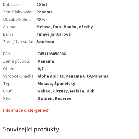
Doba zrání
:
20 let
Země lahvování
:
Panama
Obsah alkoholu
:
40 %
Aroma
:
Melasa, Dub, Banán, ořechy
Barva
:
Tmavě jantarová
Zrání / typ sudu
:
Bourbon
EAN
:
7451105850886
Země původu
:
Panama
Objem
:
0,7 l
Výrobce/Značka
:
Aloha Apirits,Panama City,Panama
Typ
:
Melasa, Španělský
Chuť
:
Kakao, Citrusy, Melasa, Dub
Styl
:
Golden, Reserve
Informace o alergenech
Související produkty