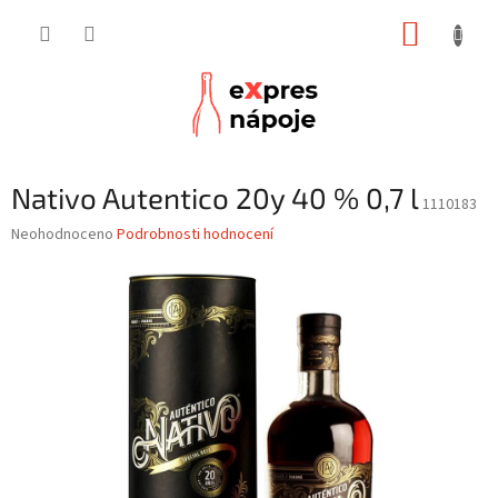
Přejít
NÁKUP
na
obsah
KOŠÍK
Nativo Autentico 20y 40 % 0,7 l
1110183
Průměrné
Neohodnoceno
Podrobnosti hodnocení
hodnocení
produktu
je
0,0
z
5
hvězdiček.