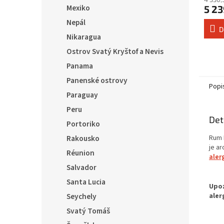
Mexiko
5 23
Nepál
D
Nikaragua
Ostrov Svatý Kryštof a Nevis
Panama
Panenské ostrovy
Popi
Paraguay
Peru
Det
Portoriko
Rum 
Rakousko
je a
Réunion
aler
Salvador
Santa Lucia
Seychely
Svatý Tomáš