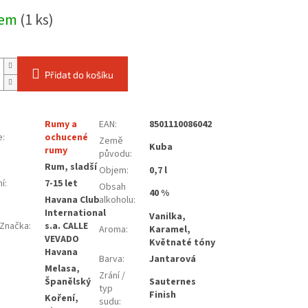
dem
(1 ks)
Přidat do košíku
Rumy a
EAN
:
8501110086042
e
:
ochucené
Země
Kuba
rumy
původu
:
:
Rum, sladší
Objem
:
0,7 l
ní
:
7-15 let
Obsah
40 %
Havana Club
alkoholu
:
International
Vanilka,
Značka
:
s.a. CALLE
Aroma
:
Karamel,
VEVADO
Květnaté tóny
Havana
Barva
:
Jantarová
Melasa,
Zrání /
Španělský
Sauternes
typ
Finish
Koření,
sudu
: