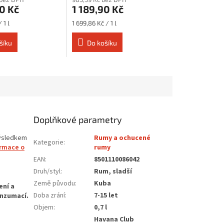
0 Kč
1 189,90 Kč
Měrná
 1 l
1 699,86 Kč / 1 l
cena:
šíku
Do košíku
Doplňkové parametry
Výsledkem
Rumy a ochucené
Kategorie
:
ormace o
rumy
EAN
:
8501110086042
Druh/styl
:
Rum, sladší
Země původu
:
Kuba
Doba zrání
:
7-15 let
Objem
:
0,7 l
Havana Club