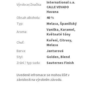
International s.a.
Výrobce/Značka
:
CALLE VEVADO
Havana
Obsah alkoholu
:
40 %
Typ
:
Melasa, Španělský
Vanilka, Karamel,
Aroma
:
Květnaté tóny
Koření, Citrusy,
Chuť
:
Melasa
Barva
:
Jantarová
Styl
:
Golden, Blend
Zrání / typ sudu
:
Sauternes Finish