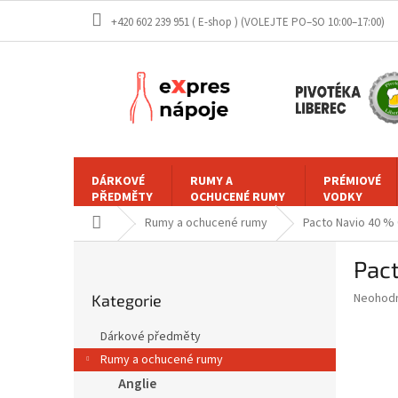
Přejít
+420 602 239 951 ( E-shop )
na
obsah
DÁRKOVÉ
RUMY A
PRÉMIOVÉ
PŘEDMĚTY
OCHUCENÉ RUMY
VODKY
Domů
Rumy a ochucené rumy
Pacto Navio 40 % 0
P
Pact
o
Přeskočit
s
Průměr
Neohod
Kategorie
kategorie
t
hodnoce
r
produkt
Dárkové předměty
a
je
Rumy a ochucené rumy
0,0
n
z
Anglie
n