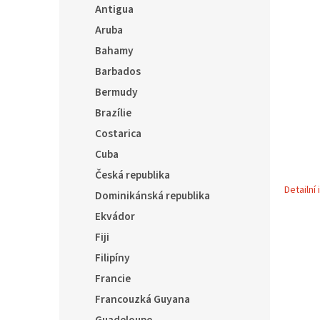
5
í
Antigua
hvězdič
p
Aruba
a
Bahamy
n
e
Barbados
l
Bermudy
Brazílie
Costarica
Cuba
Česká republika
Detailní
Dominikánská republika
Ekvádor
Fiji
Filipíny
Francie
Francouzká Guyana