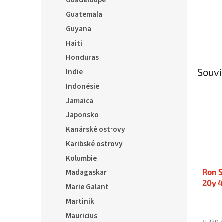
Guadeloupe
Guatemala
Guyana
Haiti
Honduras
Souvi
Indie
Indonésie
Jamaica
Japonsko
Kanárské ostrovy
Karibské ostrovy
Kolumbie
Ron S
Madagaskar
20y 4
Marie Galant
Martinik
Mauricius
4 330,