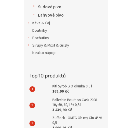
Sudové pivo
Lahvové pivo
Káva & Čaj
Doutníky
Pochutiny
Sirupy & Mixit & Grizly
Nealko nápoje
Top 10 produktů
Kitl Syrob BIO okurka 0,5 l
169,90 Kč
Ballechin Bourbon Cask 2008
10y 60, 60,1 % 0,5 l
3 439,90 Kč
Žufánek - OMFG Oh my Gin 45 %
0,5 l