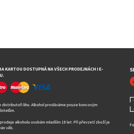
BA KARTOU DOSTUPNÁ NA VŠECH PRODEJNÁCH I E-
S
U.
 distributoři lihu. Alkohol prodáváme pouze koncovým
bitelům.
prodeje alkoholu osobám mladším 18 let. Při převzetí zboží je
Fo
án věk.