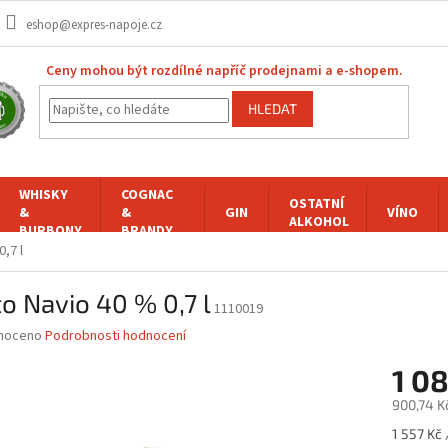
eshop@expres-napoje.cz
Ceny mohou být rozdílné napříč prodejnami a e-shopem.
HLEDAT
WHISKY
COGNAC
OSTATNÍ
&
&
GIN
VÍNO
ALKOHOL
BURBONY
BRANDY
,7 l
o Navio 40 % 0,7 l
1110019
né
noceno
Podrobnosti hodnocení
ní
1 0
u
900,74 K
Měrná
1 557 Kč /