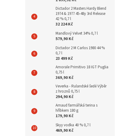
1 899,91 Kč
Dictador 2 Masters Hardy Blend
1974 & 1977 45-48y 3rd Release
42 % 0,7 l
32 224 Kč
Mandlový Velvet 34% 0,7 l
579,90 Kč
Dictador 2 M Carlos 1980 44 %
0,7 l
23 499 Kč
Amorale Primitivo 18 IGT Puglia
0,75 l
369,90 Kč
Veverka - Rulandské šedé Výběr
z hroznů 0,75 l
294,90 Kč
Arnaud farmářská terina s
hříbkem 180 g
179,90 Kč
Skyy vodka 40 % 0,7 l
469,90 Kč