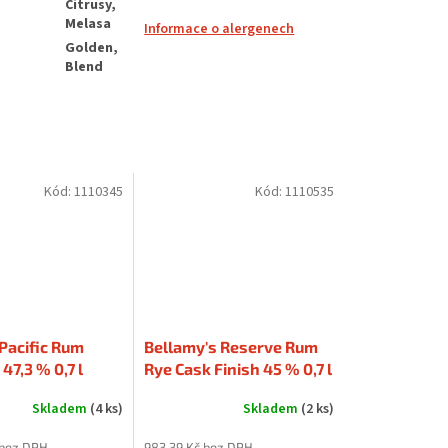
Citrusy,
Melasa
Informace o alergenech
Golden,
Blend
Kód:
1110345
Kód:
1110535
Pacific Rum
Bellamy's Reserve Rum
47,3 % 0,7 l
Rye Cask Finish 45 % 0,7 l
Skladem
(4 ks)
Skladem
(2 ks)
 bez DPH
983,39 Kč bez DPH