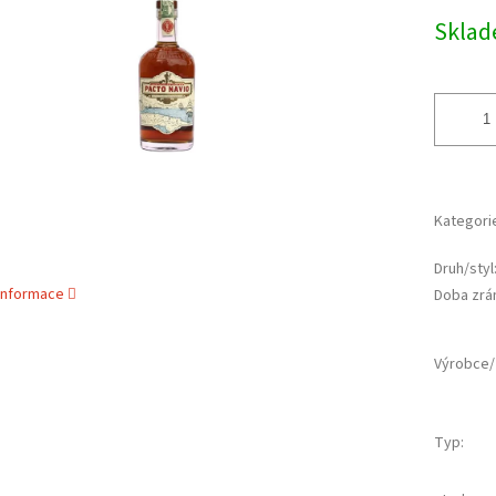
cena:
ek.
Skla
Kategori
Druh/styl
 informace
Doba zrá
Výrobce/
Typ
: