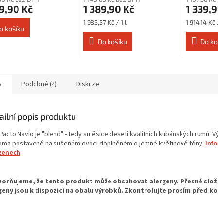
9,90 Kč
1 389,90 Kč
1 339,9
Měrná
Měrná
1 985,57 Kč / 1 l
1 914,14 Kč /
o košíku
cena:
cena:
Do košíku
Do ko
s
Podobné (4)
Diskuze
ailní popis produktu
Pacto Navio je "blend" - tedy směsice deseti kvalitních kubánských rumů. 
roma postavené na sušeném ovoci doplněném o jemné květinové tóny.
Inf
genech