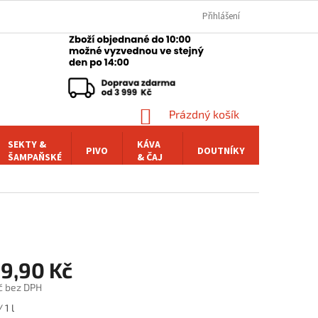
Přihlášení
NÁKUPNÍ
Prázdný košík
KOŠÍK
SEKTY &
KÁVA
PIVO
DOUTNÍKY
POCHUTI
ŠAMPAŇSKÉ
& ČAJ
89,90 Kč
č bez DPH
 1 l