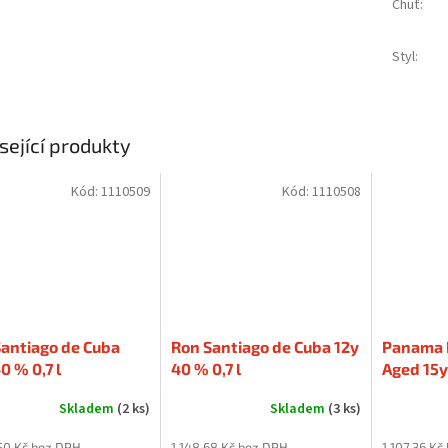
Chuť
:
Styl
:
sející produkty
Kód:
1110509
Kód:
1110508
antiago de Cuba
Ron Santiago de Cuba 12y
Panama 
0 % 0,7 l
40 % 0,7 l
Aged 15y 
Skladem
(2 ks)
Skladem
(3 ks)
50 Kč bez DPH
1 148,68 Kč bez DPH
1 107,36 Kč