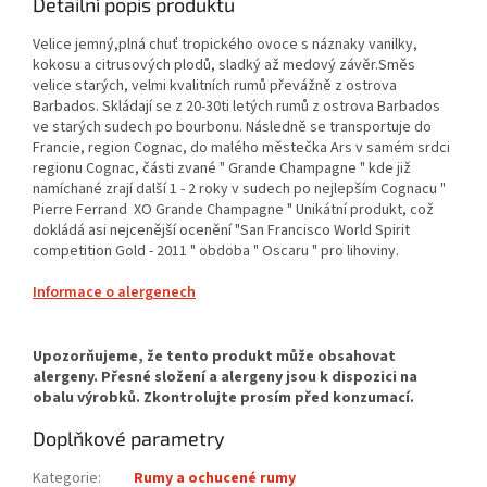
Detailní popis produktu
Velice jemný,plná chuť tropického ovoce s náznaky vanilky,
kokosu a citrusových plodů, sladký až medový závěr.Směs
velice starých, velmi kvalitních rumů převážně z ostrova
Barbados. Skládají se z 20-30ti letých rumů z ostrova Barbados
ve starých sudech po bourbonu. Následně se transportuje do
Francie, region Cognac, do malého městečka Ars v samém srdci
regionu Cognac, části zvané " Grande Champagne " kde již
namíchané zrají další 1 - 2 roky v sudech po nejlepším Cognacu "
Pierre Ferrand XO Grande Champagne " Unikátní produkt, což
dokládá asi nejcenější ocenění "San Francisco World Spirit
competition Gold - 2011 " obdoba " Oscaru " pro lihoviny.
Informace o alergenech
Doplňkové parametry
Kategorie
:
Rumy a ochucené rumy