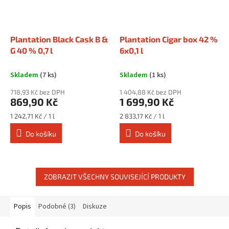
Plantation Black Cask B &
Plantation Cigar box 42 %
G 40 % 0,7 l
6x0,1 l
Skladem
(7 ks)
Skladem
(1 ks)
718,93 Kč bez DPH
1 404,88 Kč bez DPH
869,90 Kč
1 699,90 Kč
Měrná
Měrná
1 242,71 Kč / 1 l
2 833,17 Kč / 1 l
cena:
cena:
Do košíku
Do košíku
ZOBRAZIT VŠECHNY SOUVISEJÍCÍ PRODUKTY
Popis
Podobné (3)
Diskuze