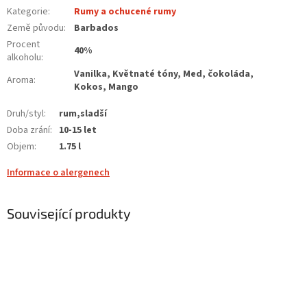
Kategorie
:
Rumy a ochucené rumy
Země původu
:
Barbados
Procent
40%
alkoholu
:
Vanilka, Květnaté tóny, Med, čokoláda,
Aroma
:
Kokos, Mango
Druh/styl
:
rum,sladší
Doba zrání
:
10-15 let
Objem
:
1.75 l
Informace o alergenech
Související produkty