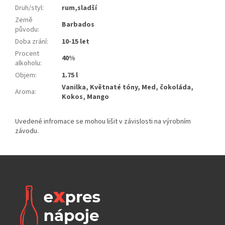
Druh/styl
:
rum,sladší
Země
Barbados
původu
:
Doba zrání
:
10-15 let
Procent
40%
alkoholu
:
Objem
:
1.75 l
Vanilka, Květnaté tóny, Med, čokoláda,
Aroma
:
Kokos, Mango