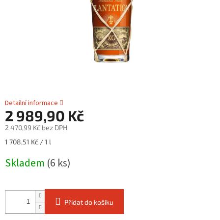
Detailní informace
2 989,90 Kč
2 470,99 Kč bez DPH
Měrná
1 708,51 Kč / 1 l
cena:
Skladem
(6 ks)
Přidat do košíku