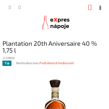
Přejít
NÁKUP
na
obsah
KOŠÍK
Plantation 20th Aniversaire 40 %
1,75 l
1110630
Průměrné
Neohodnoceno
Podrobnosti hodnocení
Tip
hodnocení
produktu
je
0,0
z
5
hvězdiček.