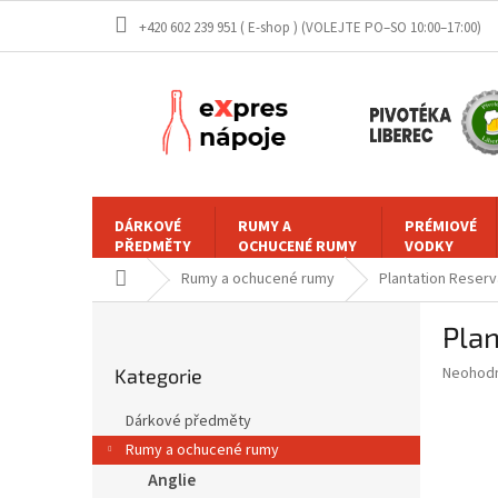
Přejít
+420 602 239 951 ( E-shop )
na
obsah
DÁRKOVÉ
RUMY A
PRÉMIOVÉ
PŘEDMĚTY
OCHUCENÉ RUMY
VODKY
Domů
Rumy a ochucené rumy
Plantation Reserv
P
Plan
o
Přeskočit
s
Průměr
Neohod
Kategorie
kategorie
t
hodnoce
r
produkt
Dárkové předměty
a
je
Rumy a ochucené rumy
0,0
n
z
Anglie
n