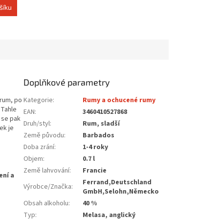
šíku
Doplňkové parametry
 rum, po
Kategorie
:
Rumy a ochucené rumy
 Tahle
EAN
:
3460410527868
 se pak
Druh/styl
:
Rum, sladší
ek je
Země původu
:
Barbados
Doba zrání
:
1-4 roky
Objem
:
0.7 l
Země lahvování
:
Francie
Ferrand,Deutschland
Výrobce/Značka
:
GmbH,Selohn,Německo
Obsah alkoholu
:
40 %
Typ
:
Melasa, anglický