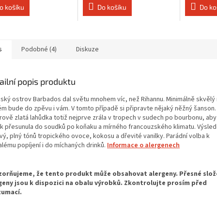
o košíku
Do košíku
Do ko
s
Podobné (4)
Diskuze
ailní popis produktu
bský ostrov Barbados dal světu mnohem víc, než Rihannu. Minimálně skvělý
ém bude do zpěvu i vám. V tomto případě si připravte nějaký něžný šanson.
arově zlatá lahůdka totiž nejprve zrála v tropech v sudech po bourbonu, aby
ok přesunula do soudků po koňaku a mírného francouzského klimatu. Výsled
vý, plný tónů tropického ovoce, kokosu a dřevité vanilky. Parádní volba k
lému popíjení i do míchaných drinků.
Informace o alergenech