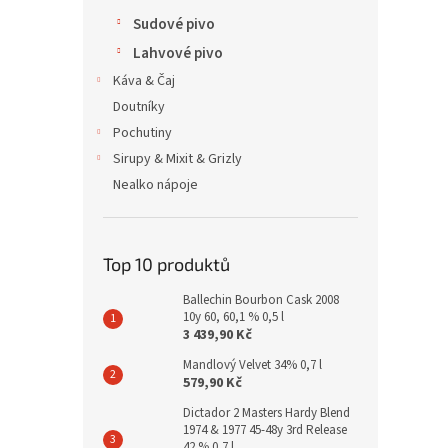
Sudové pivo
Lahvové pivo
Káva & Čaj
Doutníky
Pochutiny
Sirupy & Mixit & Grizly
Nealko nápoje
Top 10 produktů
Ballechin Bourbon Cask 2008
10y 60, 60,1 % 0,5 l
3 439,90 Kč
Mandlový Velvet 34% 0,7 l
579,90 Kč
Dictador 2 Masters Hardy Blend
1974 & 1977 45-48y 3rd Release
42 % 0,7 l