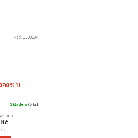
Kód:
1100184
´´ 40 % 1 l
Skladem
(5 ks)
bez DPH
 Kč
1 l