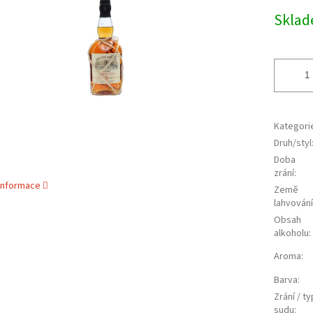
cena:
ek.
Skla
Kategori
Druh/styl
Doba
zrání
:
 informace
Země
lahvování
Obsah
alkoholu
:
Aroma
:
Barva
:
Zrání / ty
sudu
: