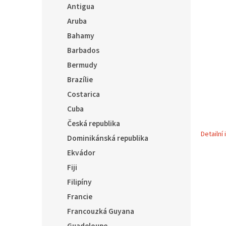
5
í
Antigua
hvězdič
p
Aruba
a
Bahamy
n
e
Barbados
l
Bermudy
Brazílie
Costarica
Cuba
Česká republika
Detailní
Dominikánská republika
Ekvádor
Fiji
Filipíny
Francie
Francouzká Guyana