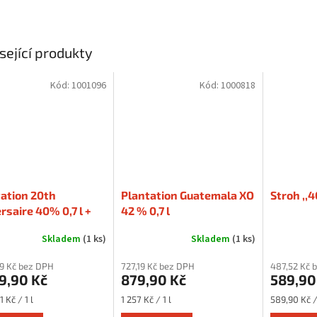
sející produkty
Kód:
1001096
Kód:
1000818
ation 20th
Plantation Guatemala XO
Stroh ,,40
rsaire 40% 0,7 l +
42 % 0,7 l
Skladem
(1 ks)
Skladem
(1 ks)
59 Kč bez DPH
727,19 Kč bez DPH
487,52 Kč 
9,90 Kč
879,90 Kč
589,90
Měrná
Měrná
1 Kč / 1 l
1 257 Kč / 1 l
589,90 Kč / 
cena:
cena: