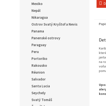
Mexiko
D
Nepál
Nikaragua
Ostrov Svatý Kryštof a Nevis
Popi
Panama
Panenské ostrovy
Det
Paraguay
Kari
Peru
kter
jant
Portoriko
na r
Rakousko
voňa
poma
Réunion
Salvador
Santa Lucia
Seychely
Svatý Tomáš