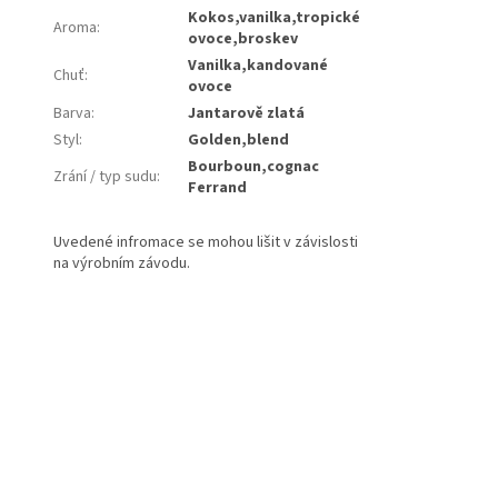
Kokos,vanilka,tropické
Aroma
:
ovoce,broskev
Vanilka,kandované
Chuť
:
ovoce
Barva
:
Jantarově zlatá
Styl
:
Golden,blend
Bourboun,cognac
Zrání / typ sudu
:
Ferrand