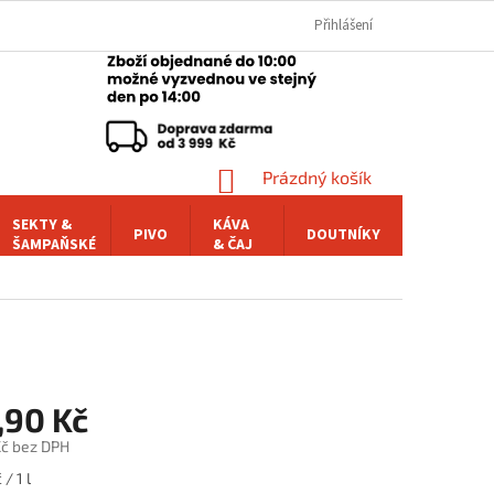
Přihlášení
NÁKUPNÍ
Prázdný košík
KOŠÍK
SEKTY &
KÁVA
PIVO
DOUTNÍKY
POCHUTI
ŠAMPAŇSKÉ
& ČAJ
,90 Kč
č bez DPH
/ 1 l