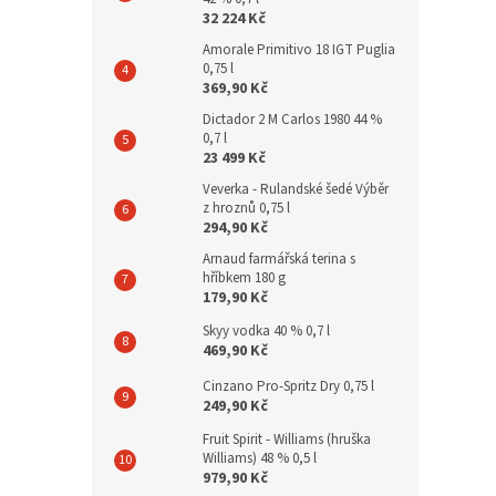
32 224 Kč
Amorale Primitivo 18 IGT Puglia
0,75 l
369,90 Kč
Dictador 2 M Carlos 1980 44 %
0,7 l
23 499 Kč
Veverka - Rulandské šedé Výběr
z hroznů 0,75 l
294,90 Kč
Arnaud farmářská terina s
hříbkem 180 g
179,90 Kč
Skyy vodka 40 % 0,7 l
469,90 Kč
Cinzano Pro-Spritz Dry 0,75 l
249,90 Kč
Fruit Spirit - Williams (hruška
Williams) 48 % 0,5 l
979,90 Kč