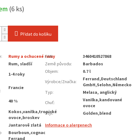
dem
(6 ks)
Přidat do košíku
e
:
Rumy a ochucené rumy
EAN
:
3460410527868
:
Rum, sladší
Země původu
:
Barbados
Objem
:
0.7 l
1-4 roky
Ferrand,Deutschland
Výrobce/Značka
:
GmbH,Selohn,Německo
Francie
:
Typ
:
Melasa, anglický
Vanilka,kandované
40 %
Chuť
:
ovoce
Kokos,vanilka,tropické
Styl
:
Golden,blend
ovoce,broskev
Jantarově zlatá
Informace o alergenech
p
Bourboun,cognac
Ferrand