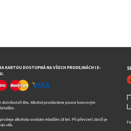
BA KARTOU DOSTUPNÁ NA VŠECH PRODEJNÁCH I E-
S
U.
 distributoři lihu. Alkohol prodáváme pouze koncovým
bitelům.
prodeje alkoholu osobám mladším 18 let. Při převzetí zboží je
Fo
án věk.