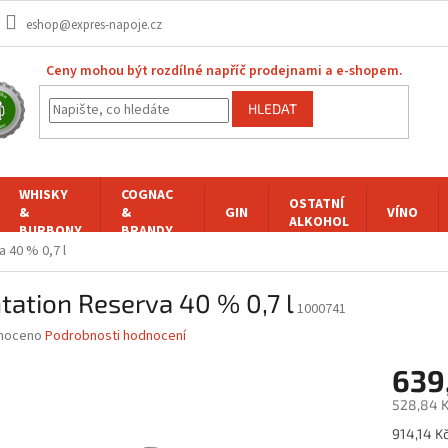
eshop@expres-napoje.cz
Ceny mohou být rozdílné napříč prodejnami a e-shopem.
HLEDAT
WHISKY
COGNAC
OSTATNÍ
&
&
GIN
VÍNO
ALKOHOL
BURBONY
BRANDY
a 40 % 0,7 l
tation Reserva 40 % 0,7 l
1000741
né
noceno
Podrobnosti hodnocení
ní
639
u
528,84 K
Měrná
914,14 Kč 