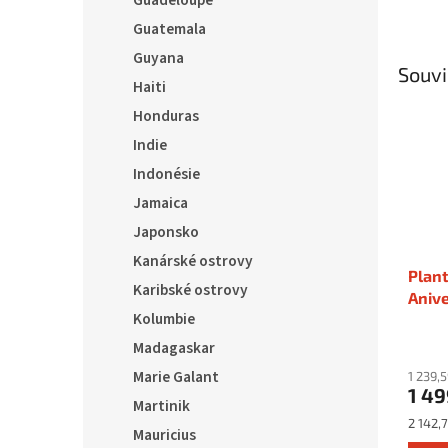
Guadeloupe
Guatemala
Guyana
Souvi
Haiti
Honduras
Indie
Indonésie
Jamaica
Japonsko
Kanárské ostrovy
Plant
Karibské ostrovy
Anive
Kolumbie
sklo
Madagaskar
Marie Galant
1 239,
1 49
Martinik
Měrná
2 142,7
Mauricius
cena: