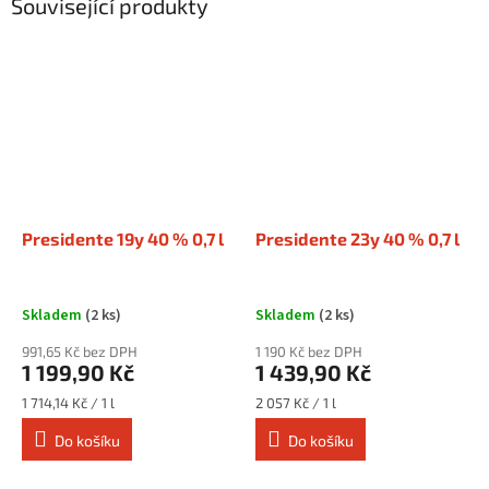
Související produkty
Presidente 19y 40 % 0,7 l
Presidente 23y 40 % 0,7 l
Skladem
(2 ks)
Skladem
(2 ks)
991,65 Kč bez DPH
1 190 Kč bez DPH
1 199,90 Kč
1 439,90 Kč
Měrná
Měrná
1 714,14 Kč / 1 l
2 057 Kč / 1 l
cena:
cena:
Do košíku
Do košíku