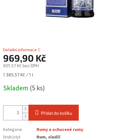
Detailní informace
969,90 Kč
801,57 Kč bez DPH
Měrná
1 385,57 Kč / 1 l
cena:
Skladem
(5 ks)
Přidat do košíku
Kategorie
:
Rumy a ochucené rumy
Druh/styl
:
Rum, sladší