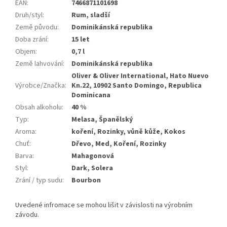
EAN
:
7466871101698
Druh/styl
:
Rum, sladší
Země původu
:
Dominikánská republika
Doba zrání
:
15 let
Objem
:
0,7 l
Země lahvování
:
Dominikánská republika
Oliver & Oliver International, Hato Nuevo
Výrobce/Značka
:
Kn.22, 10902 Santo Domingo, Republica
Dominicana
Obsah alkoholu
:
40 %
Typ
:
Melasa, Španělský
Aroma
:
koření, Rozinky, vůně kůže, Kokos
Chuť
:
Dřevo, Med, Koření, Rozinky
Barva
:
Mahagonová
Styl
:
Dark, Solera
Zrání / typ sudu
:
Bourbon