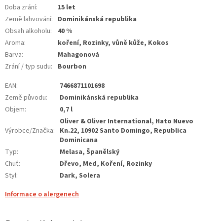
Doba zrání
:
15 let
Země lahvování
:
Dominikánská republika
Obsah alkoholu
:
40 %
Aroma
:
koření, Rozinky, vůně kůže, Kokos
Barva
:
Mahagonová
Zrání / typ sudu
:
Bourbon
EAN
:
7466871101698
Země původu
:
Dominikánská republika
Objem
:
0,7 l
Oliver & Oliver International, Hato Nuevo
Výrobce/Značka
:
Kn.22, 10902 Santo Domingo, Republica
Dominicana
Typ
:
Melasa, Španělský
Chuť
:
Dřevo, Med, Koření, Rozinky
Styl
:
Dark, Solera
Informace o alergenech