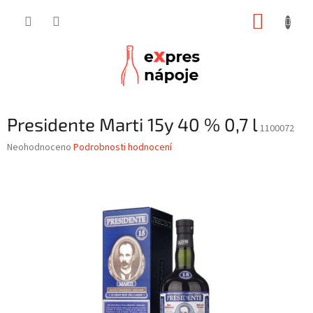
Přejít
NÁKUP
na
obsah
KOŠÍK
Presidente Marti 15y 40 % 0,7 l
1100072
Průměrné
Neohodnoceno
Podrobnosti hodnocení
hodnocení
produktu
je
0,0
z
5
hvězdiček.