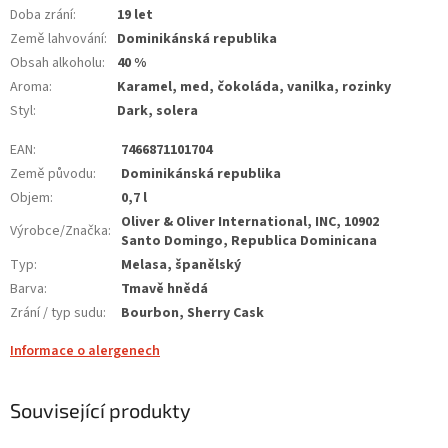
Doba zrání
:
19 let
Země lahvování
:
Dominikánská republika
Obsah alkoholu
:
40 %
Aroma
:
Karamel, med, čokoláda, vanilka, rozinky
Styl
:
Dark, solera
EAN
:
7466871101704
Země původu
:
Dominikánská republika
Objem
:
0,7 l
Oliver & Oliver International, INC, 10902
Výrobce/Značka
:
Santo Domingo, Republica Dominicana
Typ
:
Melasa, španělský
Barva
:
Tmavě hnědá
Zrání / typ sudu
:
Bourbon, Sherry Cask
Informace o alergenech
Související produkty