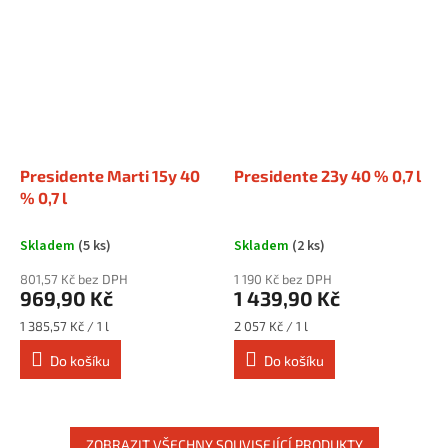
Presidente Marti 15y 40
Presidente 23y 40 % 0,7 l
% 0,7 l
Skladem
(5 ks)
Skladem
(2 ks)
801,57 Kč bez DPH
1 190 Kč bez DPH
969,90 Kč
1 439,90 Kč
Měrná
Měrná
1 385,57 Kč / 1 l
2 057 Kč / 1 l
cena:
cena:
Do košíku
Do košíku
ZOBRAZIT VŠECHNY SOUVISEJÍCÍ PRODUKTY