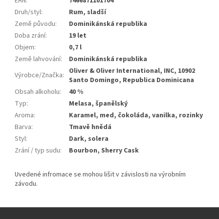
EAN
:
7466871101704
Druh/styl
:
Rum, sladší
Země původu
:
Dominikánská republika
Doba zrání
:
19 let
Objem
:
0,7 l
Země lahvování
:
Dominikánská republika
Oliver & Oliver International, INC, 10902
Výrobce/Značka
:
Santo Domingo, Republica Dominicana
Obsah alkoholu
:
40 %
Typ
:
Melasa, španělský
Aroma
:
Karamel, med, čokoláda, vanilka, rozinky
Barva
:
Tmavě hnědá
Styl
:
Dark, solera
Zrání / typ sudu
:
Bourbon, Sherry Cask