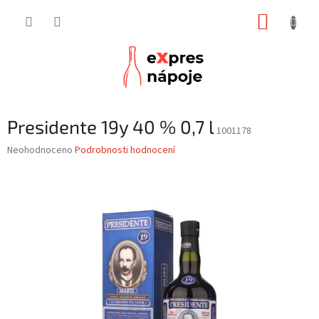
Přejít
NÁKUP
na
obsah
KOŠÍK
Presidente 19y 40 % 0,7 l
1001178
Průměrné
Neohodnoceno
Podrobnosti hodnocení
hodnocení
produktu
je
0,0
z
5
hvězdiček.