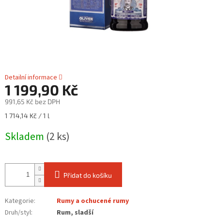
Detailní informace
1 199,90 Kč
991,65 Kč bez DPH
Měrná
1 714,14 Kč / 1 l
cena:
Skladem
(2 ks)
Přidat do košíku
Kategorie
:
Rumy a ochucené rumy
Druh/styl
:
Rum, sladší