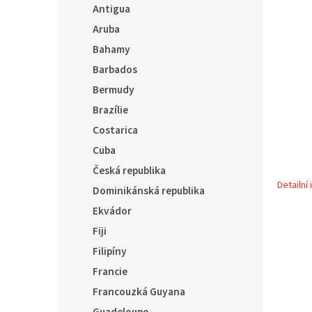
5
í
Antigua
hvězdič
p
Aruba
a
Bahamy
n
e
Barbados
l
Bermudy
Brazílie
Costarica
Cuba
Česká republika
Detailní
Dominikánská republika
Ekvádor
Fiji
Filipíny
Francie
Francouzká Guyana