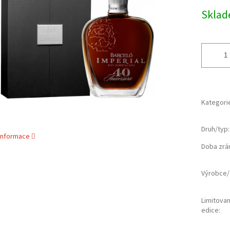
cena:
ek.
Skla
Kategori
Druh/typ
:
 informace
Doba zrá
Výrobce/
Limitova
edice
: