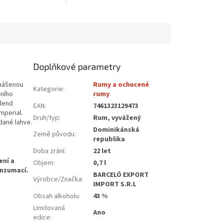
Doplňkové parametry
enášenou
Rumy a ochucené
Kategorie
:
vního
rumy
blend
EAN
:
7461323129473
mperial.
Druh/typ
:
Rum, vyvážený
dané lahve.
Dominikánská
Země původu
:
republika
Doba zrání
:
22 let
Objem
:
0,7 l
BARCELÓ EXPORT
Výrobce/Značka
:
IMPORT S.R.L
Obsah alkoholu
:
43 %
Limitovaná
Ano
edice
: