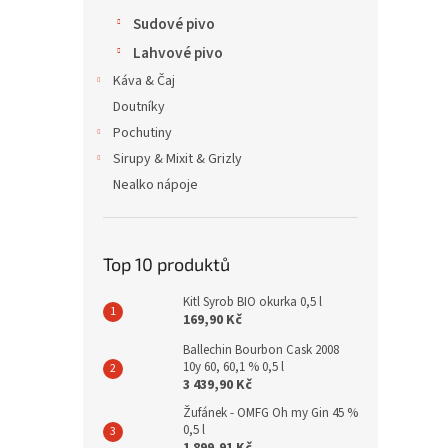
Sudové pivo
Lahvové pivo
Káva & Čaj
Doutníky
Pochutiny
Sirupy & Mixit & Grizly
Nealko nápoje
Top 10 produktů
Kitl Syrob BIO okurka 0,5 l
169,90 Kč
Ballechin Bourbon Cask 2008
10y 60, 60,1 % 0,5 l
3 439,90 Kč
Žufánek - OMFG Oh my Gin 45 %
0,5 l