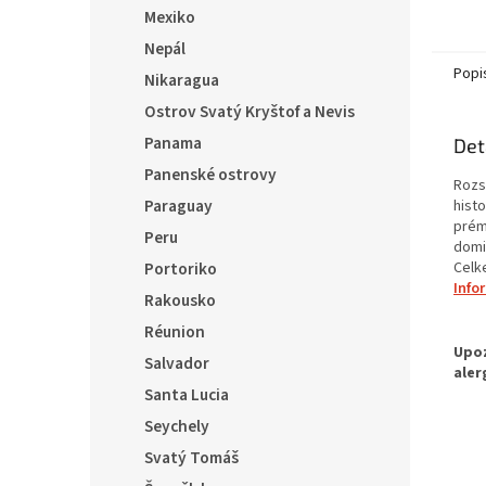
Mexiko
Nepál
Popi
Nikaragua
Ostrov Svatý Kryštof a Nevis
Panama
Det
Panenské ostrovy
Rozs
Paraguay
histo
prém
Peru
domi
Celk
Portoriko
Info
Rakousko
Réunion
Salvador
Santa Lucia
Seychely
Svatý Tomáš