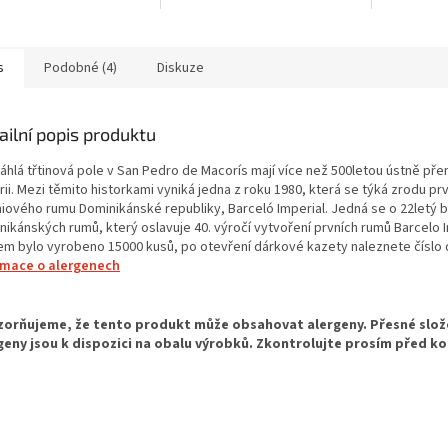
s
Podobné (4)
Diskuze
ailní popis produktu
áhlá třtinová pole v San Pedro de Macorís mají více než 500letou ústně př
rii. Mezi těmito historkami vyniká jedna z roku 1980, která se týká zrodu pr
iového rumu Dominikánské republiky, Barceló Imperial. Jedná se o 22letý 
nikánských rumů, který oslavuje 40. výročí vytvoření prvních rumů Barcelo I
em bylo vyrobeno 15000 kusů, po otevření dárkové kazety naleznete číslo 
rmace o alergenech