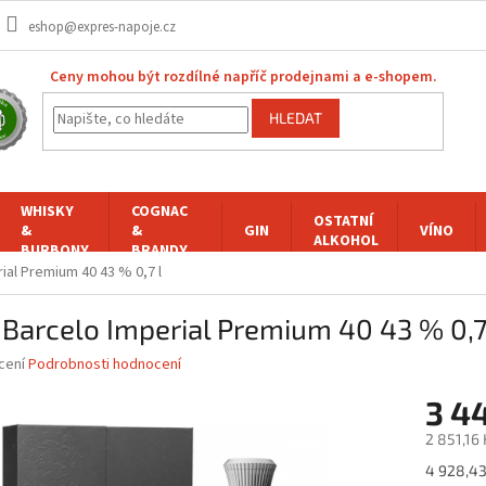
eshop@expres-napoje.cz
Ceny mohou být rozdílné napříč prodejnami a e-shopem.
HLEDAT
WHISKY
COGNAC
OSTATNÍ
&
&
GIN
VÍNO
ALKOHOL
BURBONY
BRANDY
ial Premium 40 43 % 0,7 l
Barcelo Imperial Premium 40 43 % 0,7
né
cení
Podrobnosti hodnocení
ní
3 4
u
2 851,16
Měrná
4 928,43 