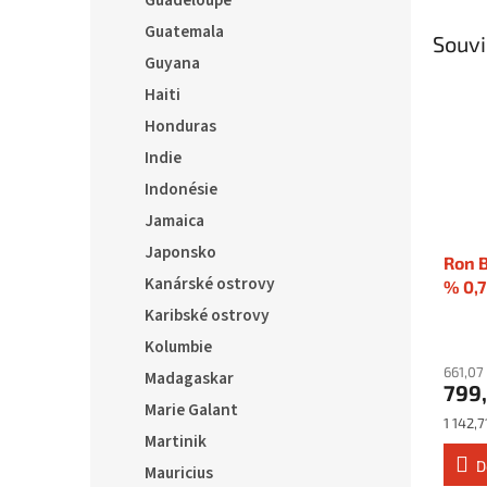
Guadeloupe
Guatemala
Souvi
Guyana
Haiti
Honduras
Indie
Indonésie
Jamaica
Japonsko
Ron B
Kanárské ostrovy
% 0,7
Karibské ostrovy
Kolumbie
661,07
Madagaskar
799
Marie Galant
Měrná
1 142,71
Martinik
cena:
D
Mauricius