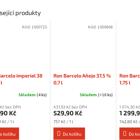
sející produkty
Kód:
1000723
Kód:
1000868
arcelo imperial 38
Ron Barcelo Aňejo 37,5 %
Ron Barc
 l
0,7 l
1,75 l
Skladem
(4 ks)
Skladem
(>10 ks)
 Kč bez DPH
437,93 Kč bez DPH
1 074,30 K
,90 Kč
529,90 Kč
1 299,
Měrná
Měrná
 Kč / 1 l
757 Kč / 1 l
742,80 Kč / 
cena:
cena:
o košíku
Do košíku
Do ko