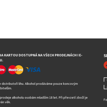
BA KARTOU DOSTUPNÁ NA VŠECH PRODEJNÁCH I E-
S
U.
 distributoři lihu. Alkohol prodáváme pouze koncovým
bitelům.
prodeje alkoholu osobám mladším 18 let. Při převzetí zboží je
Fo
án věk.