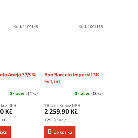
Kód:
1100149
Kód:
1001119
elo Anejo 37,5 %
Ron Barcelo Imperiál 38
% 1,75 l
Skladem
(4 ks)
Skladem
(3 ks)
č bez DPH
1 867,69 Kč bez DPH
90 Kč
2 259,90 Kč
Měrná
1 l
1 291,37 Kč / 1 l
cena:
šíku
Do košíku