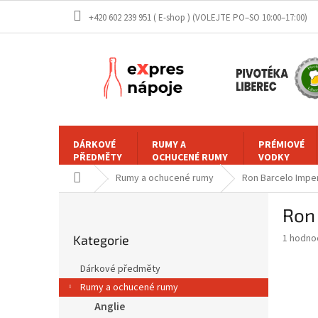
Přejít
+420 602 239 951 ( E-shop )
na
obsah
DÁRKOVÉ
RUMY A
PRÉMIOVÉ
PŘEDMĚTY
OCHUCENÉ RUMY
VODKY
Domů
Rumy a ochucené rumy
Ron Barcelo Imper
P
Ron 
o
Přeskočit
s
Průměr
1 hodno
Kategorie
kategorie
t
hodnoce
r
produkt
Dárkové předměty
a
je
Rumy a ochucené rumy
5,0
n
z
Anglie
n