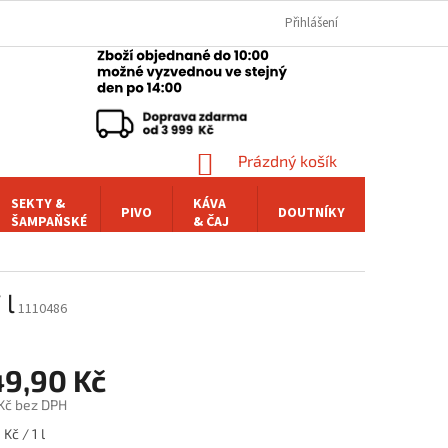
Přihlášení
NÁKUPNÍ
Prázdný košík
KOŠÍK
SEKTY &
KÁVA
PIVO
DOUTNÍKY
POCHUTI
ŠAMPAŇSKÉ
& ČAJ
 l
1110486
49,90 Kč
 Kč bez DPH
Kč / 1 l