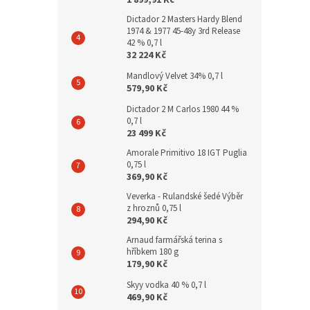
1 899,91 Kč
Dictador 2 Masters Hardy Blend
1974 & 1977 45-48y 3rd Release
42 % 0,7 l
32 224 Kč
Mandlový Velvet 34% 0,7 l
579,90 Kč
Dictador 2 M Carlos 1980 44 %
0,7 l
23 499 Kč
Amorale Primitivo 18 IGT Puglia
0,75 l
369,90 Kč
Veverka - Rulandské šedé Výběr
z hroznů 0,75 l
294,90 Kč
Arnaud farmářská terina s
hříbkem 180 g
179,90 Kč
Skyy vodka 40 % 0,7 l
469,90 Kč