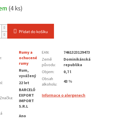
dem
(4 ks)
Přidat do košíku
Rumy a
EAN
:
7461323129473
e
:
ochucené
Země
Dominikánská
rumy
původu
:
republika
Rum,
Objem
:
0,7 l
vyvážený
Obsah
43 %
ní
:
22 let
alkoholu
:
BARCELÓ
EXPORT
Informace o alergenech
Značka
:
IMPORT
S.R.L
ná
Ano