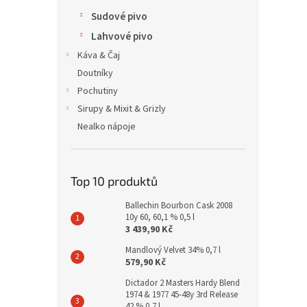
Sudové pivo
Lahvové pivo
Káva & Čaj
Doutníky
Pochutiny
Sirupy & Mixit & Grizly
Nealko nápoje
Top 10 produktů
Ballechin Bourbon Cask 2008
10y 60, 60,1 % 0,5 l
3 439,90 Kč
Mandlový Velvet 34% 0,7 l
579,90 Kč
Dictador 2 Masters Hardy Blend
1974 & 1977 45-48y 3rd Release
42 % 0,7 l