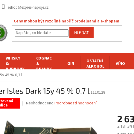
eshop@expres-napoje.cz
Ceny mohou být rozdílné napříč prodejnami a e-shopem.
HLEDAT
WHISKY
COGNAC
OSTATNÍ
&
&
GIN
VÍNO
ALKOHOL
BURBONY
BRANDY
15y 45 % 0,7 l
er Isles Dark 15y 45 % 0,7 l
1110128
itovaná
Průměrné
Neohodnoceno
Podrobnosti hodnocení
dice
hodnocení
produktu
2 6
je
0,0
2 181,74
z