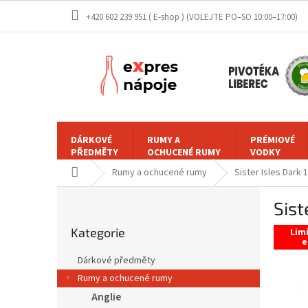
Přejít
+420 602 239 951 ( E-shop )
na
obsah
DÁRKOVÉ
RUMY A
PRÉMIOVÉ
PŘEDMĚTY
OCHUCENÉ RUMY
VODKY
Domů
Rumy a ochucené rumy
Sister Isles Dark 
P
Sist
o
Přeskočit
s
Kategorie
kategorie
Lim
t
e
r
Dárkové předměty
a
Rumy a ochucené rumy
n
Anglie
n