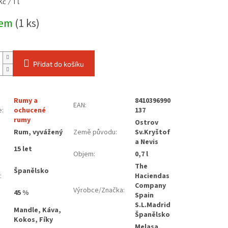
č / 1 l
dem
(1 ks)
Přidat do košíku
Rumy a
8410396990
EAN
:
e
:
ochucené
137
rumy
Ostrov
:
Rum, vyvážený
Země původu
:
Sv.Kryštof
a Nevis
15 let
Objem
:
0,7 l
The
Španělsko
:
Haciendas
Company
Výrobce/Značka
:
45 %
Spain
S.L.Madrid
Mandle, Káva,
Španělsko
Kokos, Fíky
Melasa,