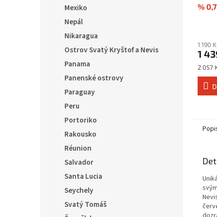
% 0,7
Mexiko
Nepál
Nikaragua
1 190 
Ostrov Svatý Kryštof a Nevis
1 43
Panama
Měrná
2 057 K
cena:
Panenské ostrovy
D
Paraguay
Peru
Portoriko
Popi
Rakousko
Réunion
Det
Salvador
Santa Lucia
Uniká
svým 
Seychely
Nevi
Svatý Tomáš
červ
dozr