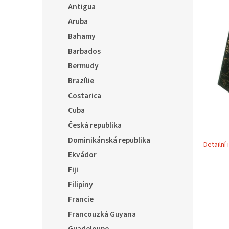
í
Antigua
p
Aruba
a
Bahamy
n
e
Barbados
l
Bermudy
Brazílie
Costarica
Cuba
Česká republika
Dominikánská republika
Detailní
Ekvádor
Fiji
Filipíny
Francie
Francouzká Guyana