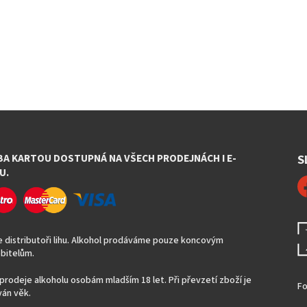
BA KARTOU DOSTUPNÁ NA VŠECH PRODEJNÁCH I E-
S
U.
 distributoři lihu. Alkohol prodáváme pouze koncovým
bitelům.
prodeje alkoholu osobám mladším 18 let. Při převzetí zboží je
Fo
án věk.