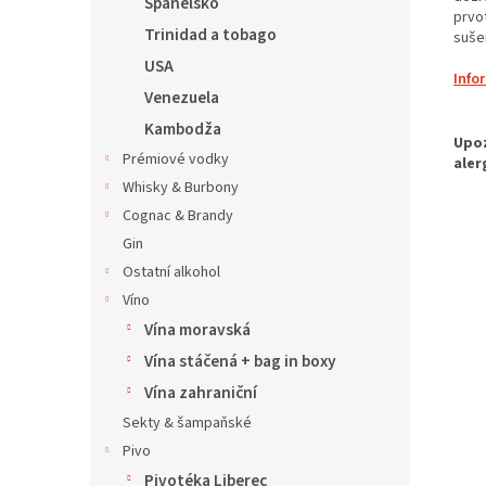
Španělsko
prvo
Trinidad a tobago
sušen
USA
Info
Venezuela
Kambodža
Prémiové vodky
Whisky & Burbony
Cognac & Brandy
Gin
Ostatní alkohol
Víno
Vína moravská
Vína stáčená + bag in boxy
Vína zahraniční
Sekty & šampaňské
Pivo
Pivotéka Liberec