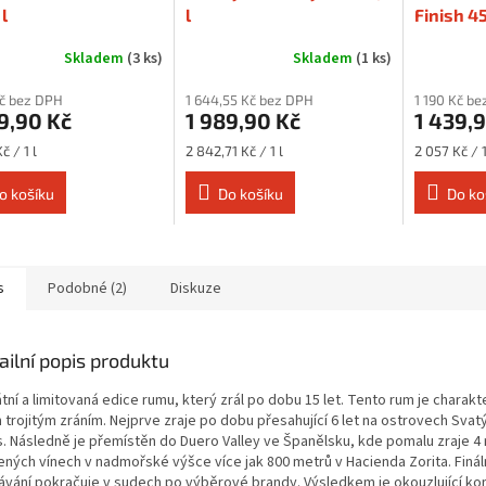
 l
l
Finish 45
Skladem
(3 ks)
Skladem
(1 ks)
Kč bez DPH
1 644,55 Kč bez DPH
1 190 Kč b
9,90 Kč
1 989,90 Kč
1 439,
Měrná
Měrná
č / 1 l
2 842,71 Kč / 1 l
2 057 Kč / 1
cena:
cena:
o košíku
Do košíku
Do ko
s
Podobné (2)
Diskuze
ailní popis produktu
tní a limitovaná edice rumu, který zrál po dobu 15 let. Tento rum je charakt
trojitým zráním. Nejprve zraje po dobu přesahující 6 let na ostrovech Svat
s. Následně je přemístěn do Duero Valley ve Španělsku, kde pomalu zraje 4
ených vínech v nadmořské výšce více jak 800 metrů v Hacienda Zorita. Finál
ávání pokračuje v sudech po výběrové brandy. Výsledkem je okouzlující k