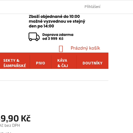
Přihlášení
NÁKUPNÍ
Prázdný košík
KOŠÍK
SEKTY &
KÁVA
PIVO
DOUTNÍKY
POCHUTI
ŠAMPAŇSKÉ
& ČAJ
39,90 Kč
 Kč bez DPH