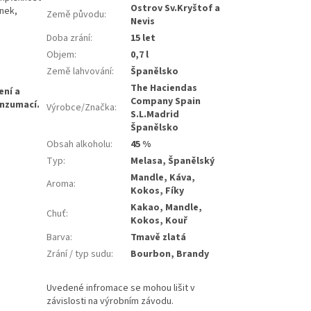
Ostrov Sv.Kryštof a
inek,
Země původu
:
Nevis
Doba zrání
:
15 let
Objem
:
0,7 l
Země lahvování
:
Španělsko
The Haciendas
Company Spain
Výrobce/Značka
:
S.L.Madrid
Španělsko
Obsah alkoholu
:
45 %
Typ
:
Melasa, Španělský
Mandle, Káva,
Aroma
:
Kokos, Fíky
Kakao, Mandle,
Chuť
:
Kokos, Kouř
Barva
:
Tmavě zlatá
Zrání / typ sudu
:
Bourbon, Brandy