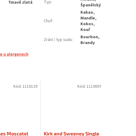
Typ
:
Tmavě zlatá
Španělský
Kakao,
Mandle,
Chuť
:
Kokos,
Kouř
Bourbon,
Zrání / typ sudu
:
Brandy
e o alergenech
Kód:
1110129
Kód:
1110697
sles Moscatel
Kirk and Sweeney Single