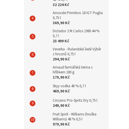
32 224 Kč
Amorale Primitivo 18 IGT Puglia
0,75 l
369,90 Kč
Dictador 2 M Carlos 1980 44 %
0,7 l
23 499 Kč
Veverka - Rulandské šedé Výběr
z hroznů 0,75 l
294,90 Kč
Arnaud farmářská terina s
hříbkem 180 g
179,90 Kč
Skyy vodka 40 % 0,7 l
469,90 Kč
Cinzano Pro-Spritz Dry 0,75 l
249,90 Kč
Fruit Spirit - Williams (hruška
Williams) 48 % 0,5 l
979,90 Kč