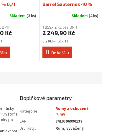
 % 0,7 l
Barrel Sauternes 40 %
0,7 l
Skladem
(3 ks)
Skladem
(4 ks)
ez DPH
1 859,42 Kč bez DPH
90 Kč
2 249,90 Kč
Měrná
 l
3 214,14 Kč / 1 l
cena:
šíku
Do košíku
Doplňkové parametry
eristický
Rumy a ochucené
Kategorie
:
ý Kryštof a
rumy
 roky po
EAN
:
8410396990137
ní
Druh/styl
:
Rum, vyvážený
omplexnost