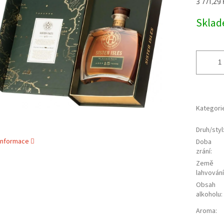
Měrná
3 771,29 K
5
cena:
hvězdiček.
Skla
Kategori
Druh/styl
 informace
Doba
zrání
:
Země
lahvování
Obsah
alkoholu
:
Aroma
: