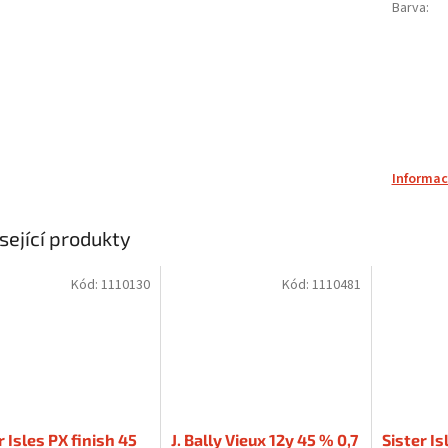
Barva
:
Informac
sející produkty
Kód:
1110130
Kód:
1110481
r Isles PX finish 45
J. Bally Vieux 12y 45 % 0,7
Sister I