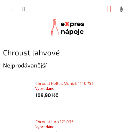
Přejít
NÁKUP
na
obsah
KOŠÍK
Chroust lahvové
Nejprodávanější
Chroust Helles Munich 11° 0,75 l
Vyprodáno
109,90 Kč
Chroust Jura 12° 0,75 l
Vyprodáno