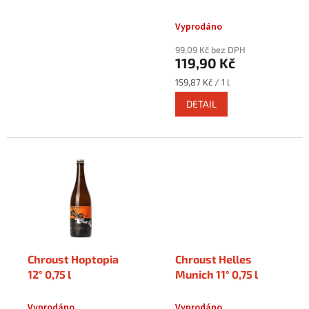
u
k
Vyprodáno
t
ů
99,09 Kč bez DPH
119,90 Kč
Měrná
159,87 Kč / 1 l
cena:
DETAIL
Chroust Hoptopia
Chroust Helles
12° 0,75 l
Munich 11° 0,75 l
Vyprodáno
Vyprodáno