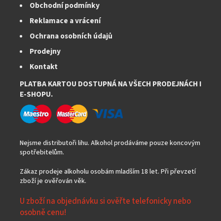
v
Obchodní podmínky
ý
Reklamace a vrácení
p
i
Ochrana osobních údajů
s
Prodejny
u
Kontakt
PLATBA KARTOU DOSTUPNÁ NA VŠECH PRODEJNÁCH I
E-SHOPU.
Nejsme distributoři lihu. Alkohol prodáváme pouze koncovým
spotřebitelům.
Zákaz prodeje alkoholu osobám mladším 18 let. Při převzetí
zboží je ověřován věk.
U zboží na objednávku si ověřte telefonicky nebo
osobně cenu!