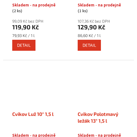
Skladem - na prodejně
Skladem - na prodejně
(2 ks)
(1 ks)
99,09 Kč bez DPH
107,36 Kč bez DPH
119,90 Kč
129,90 Kč
Měrná
Měrná
79,93 Kč / 1 l
86,60 Kč / 1 l
cena:
cena:
DETAIL
DETAIL
Cvikov Luž 10° 1,5 l
Cvikov Polotmavý
ležák 13° 1,5 l
Skladem - na prodejně
Skladem - na prodejně