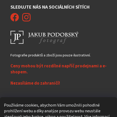
SLEDUJTE NÁS NA SOCIÁLNÍCH SÍTÍCH
Fotografie produktů a zboží jsou pouze ilustrativní.
Ceny mohou být rozdílné napříč prodejnami a e-
shopem.
Nezasíláme do zahraničí!
Z
Používáme cookies, abychom Vám umožnili pohodlné
á
prohlížení webu a díky analýze provozu webu neustále
Vytvořil Shoptet
p
zlepšovali jeho funkce, výkon a použitelnost.
Více informací