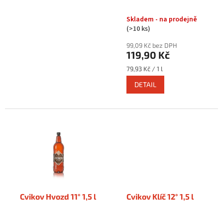
u
k
Skladem - na prodejně
t
(>10 ks)
ů
99,09 Kč bez DPH
119,90 Kč
Měrná
79,93 Kč / 1 l
cena:
DETAIL
Cvikov Hvozd 11° 1,5 l
Cvikov Klíč 12° 1,5 l