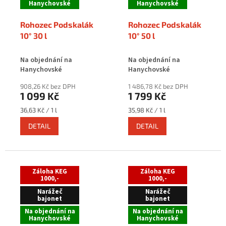
Hanychovské
Hanychovské
Rohozec Podskalák
Rohozec Podskalák
10° 30 l
10° 50 l
Na objednání na
Na objednání na
Hanychovské
Hanychovské
908,26 Kč bez DPH
1 486,78 Kč bez DPH
1 099 Kč
1 799 Kč
Měrná
Měrná
36,63 Kč / 1 l
35,98 Kč / 1 l
cena:
cena:
DETAIL
DETAIL
Záloha KEG
Záloha KEG
1000,-
1000,-
Narážeč
Narážeč
bajonet
bajonet
Na objednání na
Na objednání na
Hanychovské
Hanychovské