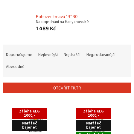
Rohozec tmavá 13° 30 l
Na objednání na Hanychovské
1 489 Kč
Ř
a
Doporučujeme
Nejlevnější
Nejdražší
Nejprodávanější
z
e
Abecedně
n
í
p
OTEVŘÍT FILTR
r
o
V
d
ý
Záloha KEG
Záloha KEG
u
p
1000,-
1000,-
k
i
Narážeč
Narážeč
t
bajonet
bajonet
s
ů