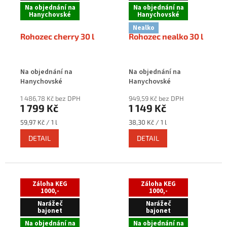
Na objednání na
Na objednání na
Hanychovské
Hanychovské
Nealko
Rohozec cherry 30 l
Rohozec nealko 30 l
Na objednání na
Na objednání na
Hanychovské
Hanychovské
1 486,78 Kč bez DPH
949,59 Kč bez DPH
1 799 Kč
1 149 Kč
Měrná
Měrná
59,97 Kč / 1 l
38,30 Kč / 1 l
cena:
cena:
DETAIL
DETAIL
Záloha KEG
Záloha KEG
1000,-
1000,-
Narážeč
Narážeč
bajonet
bajonet
Na objednání na
Na objednání na