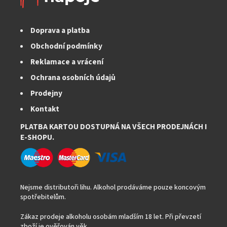
r
v
k
Doprava a platba
y
v
Obchodní podmínky
ý
Reklamace a vrácení
p
i
Ochrana osobních údajů
s
Prodejny
u
Kontakt
PLATBA KARTOU DOSTUPNÁ NA VŠECH PRODEJNÁCH I
E-SHOPU.
Nejsme distributoři lihu. Alkohol prodáváme pouze koncovým
spotřebitelům.
Zákaz prodeje alkoholu osobám mladším 18 let. Při převzetí
zboží je ověřován věk.