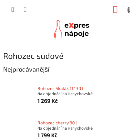
Přejít
NÁKUP
na
obsah
KOŠÍK
Rohozec sudové
Nejprodávanější
Rohozec Skalák 11° 30 l
Na objednání na Hanychovské
1 269 Kč
Rohozec cherry 30 l
Na objednání na Hanychovské
1 799 Kč