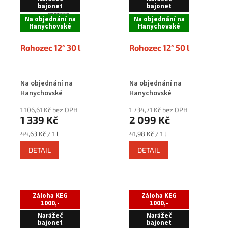
bajonet
bajonet
Na objednání na
Na objednání na
Hanychovské
Hanychovské
Rohozec 12° 30 l
Rohozec 12° 50 l
Na objednání na
Na objednání na
Hanychovské
Hanychovské
1 106,61 Kč bez DPH
1 734,71 Kč bez DPH
1 339 Kč
2 099 Kč
Měrná
Měrná
44,63 Kč / 1 l
41,98 Kč / 1 l
cena:
cena:
DETAIL
DETAIL
Záloha KEG
Záloha KEG
1000,-
1000,-
Narážeč
Narážeč
bajonet
bajonet