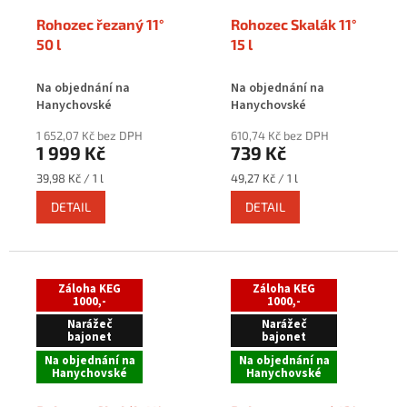
Rohozec řezaný 11°
Rohozec Skalák 11°
50 l
15 l
Na objednání na
Na objednání na
Hanychovské
Hanychovské
1 652,07 Kč bez DPH
610,74 Kč bez DPH
1 999 Kč
739 Kč
Měrná
Měrná
39,98 Kč / 1 l
49,27 Kč / 1 l
cena:
cena:
DETAIL
DETAIL
Záloha KEG
Záloha KEG
1000,-
1000,-
Narážeč
Narážeč
bajonet
bajonet
Na objednání na
Na objednání na
Hanychovské
Hanychovské