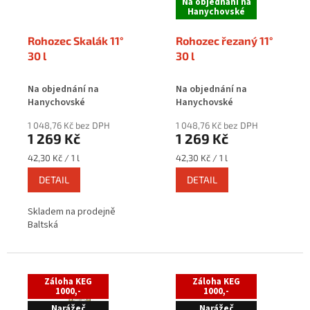
p
Na objednání na
Hanychovské
r
o
Rohozec Skalák 11°
Rohozec řezaný 11°
d
30 l
30 l
u
k
Na objednání na
Na objednání na
t
Hanychovské
Hanychovské
ů
1 048,76 Kč bez DPH
1 048,76 Kč bez DPH
1 269 Kč
1 269 Kč
Měrná
Měrná
42,30 Kč / 1 l
42,30 Kč / 1 l
cena:
cena:
DETAIL
DETAIL
Skladem na prodejně
Baltská
Záloha KEG
Záloha KEG
1000,-
1000,-
Narážeč
Narážeč