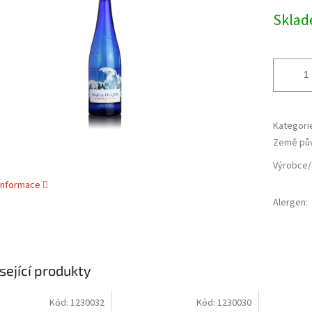
cena:
ek.
Skla
Kategori
Země pů
Výrobce/
 informace
Alergen
:
sející produkty
Kód:
1230032
Kód:
1230030