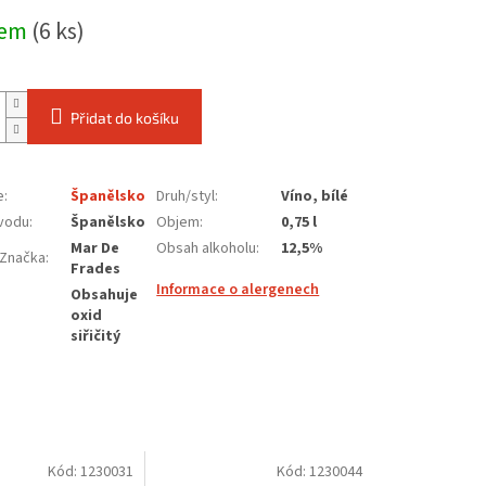
dem
(6 ks)
Přidat do košíku
e
:
Španělsko
Druh/styl
:
Víno, bílé
vodu
:
Španělsko
Objem
:
0,75 l
Mar De
Obsah alkoholu
:
12,5%
Značka
:
Frades
Informace o alergenech
Obsahuje
oxid
siřičitý
Kód:
1230031
Kód:
1230044