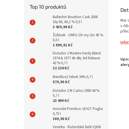
Top 10 produktů
Det
Ballechin Bourbon Cask 2008
Mar 
10y 60, 60,1 % 0,5 l
s Al
3 439,90 Kč
příle
Žufánek - OMFG Oh my Gin 45 %
0,5 l
Info
1 899,91 Kč
Dictador 2 Masters Hardy Blend
1974 & 1977 45-48y 3rd Release
42 % 0,7 l
32 224 Kč
Mandlový Velvet 34% 0,7 l
579,90 Kč
Dictador 2 M Carlos 1980 44 %
0,7 l
23 499 Kč
Amorale Primitivo 18 IGT Puglia
0,75 l
369,90 Kč
Veverka - Rulandské šedé Výběr