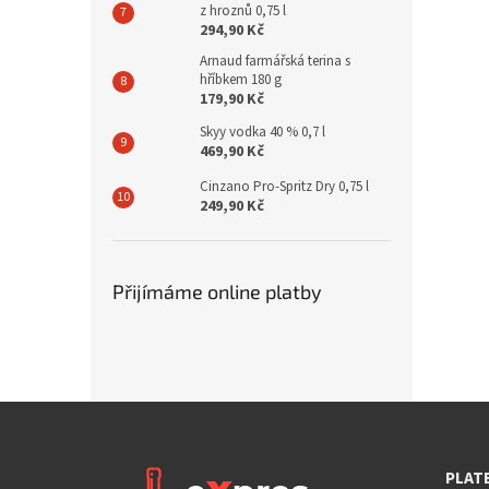
z hroznů 0,75 l
294,90 Kč
Arnaud farmářská terina s
hříbkem 180 g
179,90 Kč
Skyy vodka 40 % 0,7 l
469,90 Kč
Cinzano Pro-Spritz Dry 0,75 l
249,90 Kč
Přijímáme online platby
PLAT