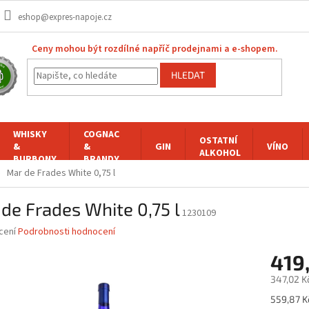
eshop@expres-napoje.cz
Ceny mohou být rozdílné napříč prodejnami a e-shopem.
HLEDAT
WHISKY
COGNAC
OSTATNÍ
&
&
GIN
VÍNO
ALKOHOL
BURBONY
BRANDY
Mar de Frades White 0,75 l
de Frades White 0,75 l
1230109
né
cení
Podrobnosti hodnocení
ní
419
u
347,02 K
Měrná
559,87 Kč