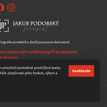
tografie produktů a zboží jsou pouze ilustrativní.
eny mohou být rozdílné napříč prodejnami
 e-shopem.
ezasíláme do zahraničí!
 umožnili pohodlné prohlížení webu
Souhlasím
ále zlepšovali jeho funkce, výkon a
Vytvořil Shoptet