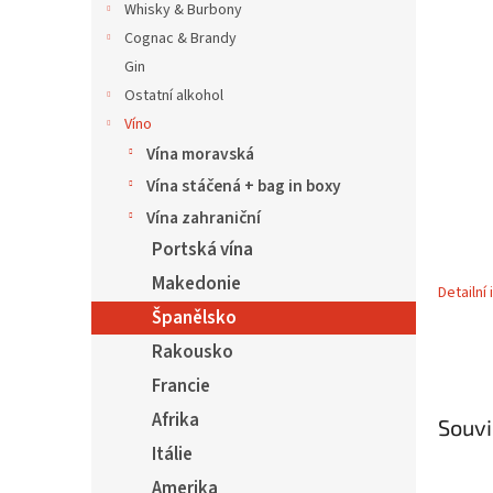
5
í
Whisky & Burbony
hvězdič
p
Cognac & Brandy
a
Gin
n
Ostatní alkohol
e
Víno
l
Vína moravská
Vína stáčená + bag in boxy
Vína zahraniční
Portská vína
Makedonie
Detailní
Španělsko
Rakousko
Francie
Afrika
Souvi
Itálie
Amerika