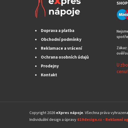
SHOP
Doprava a platba
Nejsme
spotře
Obchodní podmínky
Reklamace a vrácení
Zákaz 
ověřov
Ochrana osobních údajů
U zbo
Prodejny
cenu!
Kontakt
Z
á
Copyright 2026
eXpres nápoje
. Všechna práva vyhrazen
p
Individuální design a úpravy
619design.cz - Reklamní a
a