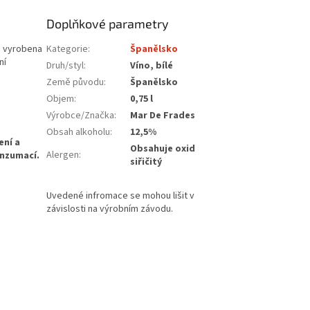
Doplňkové parametry
Je vyrobena
Kategorie
:
Španělsko
ní
Druh/styl
:
Víno, bílé
Země původu
:
Španělsko
Objem
:
0,75 l
Výrobce/Značka
:
Mar De Frades
Obsah alkoholu
:
12,5%
Obsahuje oxid
Alergen
:
siřičitý