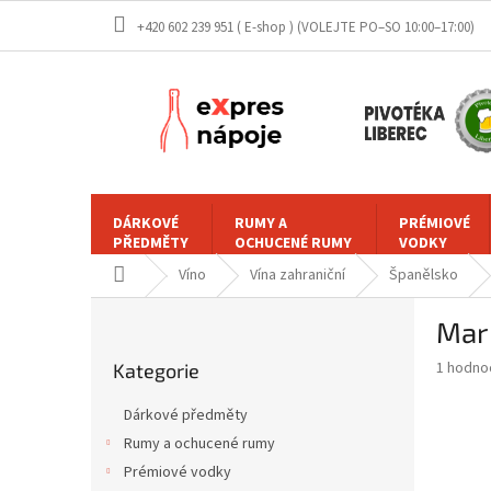
Přejít
+420 602 239 951 ( E-shop )
na
obsah
DÁRKOVÉ
RUMY A
PRÉMIOVÉ
PŘEDMĚTY
OCHUCENÉ RUMY
VODKY
Domů
Víno
Vína zahraniční
Španělsko
P
Mar 
o
Přeskočit
s
Průměr
1 hodno
Kategorie
kategorie
t
hodnoce
r
produkt
Dárkové předměty
a
je
Rumy a ochucené rumy
5,0
n
z
Prémiové vodky
n