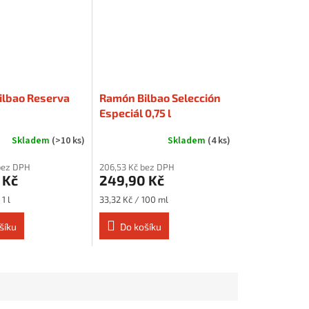
ilbao Reserva
Ramón Bilbao Selección
Especiál 0,75 l
Skladem
(>10 ks)
Skladem
(4 ks)
bez DPH
206,53 Kč bez DPH
 Kč
249,90 Kč
Měrná
1 l
33,32 Kč / 100 ml
cena:
šíku
Do košíku