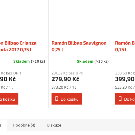
n Bilbao Crianza
Ramón Bilbao Sauvignon
Ramón B
ada 2017 0,75 l
0,75 l
0,75 l
Skladem
(>10 ks)
Skladem
(>10 ks)
Průměrné
hodnocení
 Kč bez DPH
231,32 Kč bez DPH
330,50 Kč 
produktu
,90 Kč
279,90 Kč
399,90
je
5,0
Měrná
Měrná
Kč / 1 l
373,20 Kč / 1 l
533,20 Kč / 
z
cena:
cena:
5
o košíku
Do košíku
Do ko
hvězdiček.
s
Podobné (4)
Diskuze