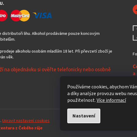
U.
 distributoři lihu. Alkohol prodáváme pouze koncovým
bitelům.
prodeje alkoholu osobám mladším 18 let. Při převzetí zboží je
Fo
án věk.
C
ží na objednávku si ověřte telefonicky nebo osobně
a
N
Používáme cookies, abychom Vám
a díky analýze provozu webu neust
použitelnost.
Více informací
Nastavení
a.
Upravit nastavení cookies
gentura z Čekého ráje