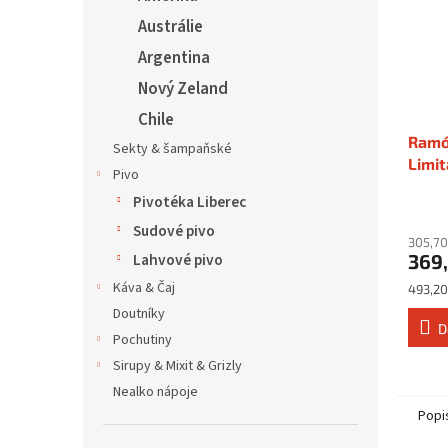
Austrálie
Argentina
Nový Zeland
Chile
Ramó
Sekty & šampaňské
Limit
Pivo
Pivotéka Liberec
Sudové pivo
305,70
369
Lahvové pivo
Káva & Čaj
Měrná
493,20 
cena:
Doutníky
D
Pochutiny
Sirupy & Mixit & Grizly
Nealko nápoje
Popi