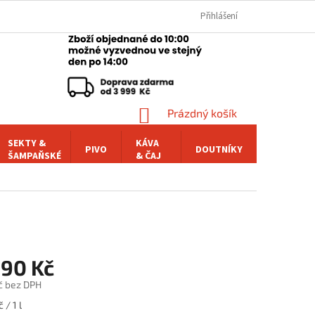
Přihlášení
NÁKUPNÍ
Prázdný košík
KOŠÍK
SEKTY &
KÁVA
PIVO
DOUTNÍKY
POCHUTI
ŠAMPAŇSKÉ
& ČAJ
,90 Kč
č bez DPH
 / 1 l